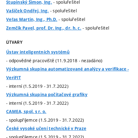
- spoluřešitel
Stupinský Šimon, Ing.
- spoluřešitel
Vašíček Ondřej, Ing.
- spoluřešitel
Veľas Martin, Ing., Ph.D.
- spoluřešitel
Zemčík Pavel, prof. Dr. Ing., dr. h. c.
ÚTVARY
Ústav inteligentních systémů
- odpovědné pracoviště (11.9.2018 - nezadáno)
Výzkumná skupina automatizované analýzy a verifikace -
VeriFIT
- interní (1.5.2019 - 31.7.2022)
Výzkumná skupina počítačové grafiky
- interní (1.5.2019 - 31.7.2022)
CAMEA, spol. s r. o.
- spolupříjemce (1.5.2019 - 31.7.2022)
České vysoké učení technické v Praze
- spolupříjemce (1.5.2019 - 31.7.2022)