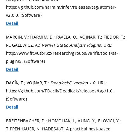
https://github.com/harmim/infer/releases/tag/atomer-
v2.0.0. (Software)
Detail
MARCIN, V.; HARMIM, D.; PAVELA, O.; VOJNAR, T.; FIEDOR, T.;
ROGALEWICZ, A.:
VeriFIT Static Analysis Plugins
. URL:
http://www.fit.vutbr.cz/research/groups/verifit/tools/sa-
plugins/. (Software)
Detail
DACÍK, T.; VOJNAR, T.:
DeadlockF, Version 1.0
. URL:
https://github.com/TDacik/Deadlock/releases/tag/1.0.
(Software)
Detail
BREITENBACHER, D.; HOMOLIAK, I.; AUNG, Y.; ELOVICI, Y.;
TIPPENHAUER, N. HADES-IoT: A practical host-based