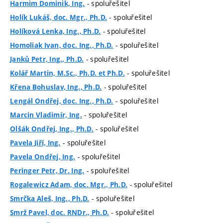
- spoluřešitel
Harmim Dominik, Ing.
- spoluřešitel
Holík Lukáš, doc. Mgr., Ph.D.
- spoluřešitel
Holíková Lenka, Ing., Ph.D.
- spoluřešitel
Homoliak Ivan, doc. Ing., Ph.D.
- spoluřešitel
Janků Petr, Ing., Ph.D.
- spoluřešitel
Kolář Martin, M.Sc., Ph.D. et Ph.D.
- spoluřešitel
Křena Bohuslav, Ing., Ph.D.
- spoluřešitel
Lengál Ondřej, doc. Ing., Ph.D.
- spoluřešitel
Marcin Vladimír, Ing.
- spoluřešitel
Olšák Ondřej, Ing., Ph.D.
- spoluřešitel
Pavela Jiří, Ing.
- spoluřešitel
Pavela Ondřej, Ing.
- spoluřešitel
Peringer Petr, Dr. Ing.
- spoluřešitel
Rogalewicz Adam, doc. Mgr., Ph.D.
- spoluřešitel
Smrčka Aleš, Ing., Ph.D.
- spoluřešitel
Smrž Pavel, doc. RNDr., Ph.D.