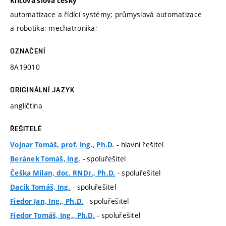
Klíčová slova česky
automatizace a řídící systémy; průmyslová automatizace
a robotika; mechatronika;
OZNAČENÍ
8A19010
ORIGINÁLNÍ JAZYK
angličtina
ŘEŠITELÉ
- hlavní řešitel
Vojnar Tomáš, prof. Ing., Ph.D.
- spoluřešitel
Beránek Tomáš, Ing.
- spoluřešitel
Češka Milan, doc. RNDr., Ph.D.
- spoluřešitel
Dacík Tomáš, Ing.
- spoluřešitel
Fiedor Jan, Ing., Ph.D.
- spoluřešitel
Fiedor Tomáš, Ing., Ph.D.