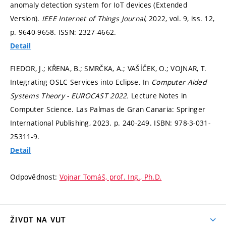
anomaly detection system for IoT devices (Extended
Version).
IEEE Internet of Things Journal,
2022, vol. 9, iss. 12,
p. 9640-9658.
ISSN: 2327-4662.
Detail
FIEDOR, J.; KŘENA, B.; SMRČKA, A.; VAŠÍČEK, O.; VOJNAR, T.
Integrating OSLC Services into Eclipse. In
Computer Aided
Systems Theory - EUROCAST 2022.
Lecture Notes in
Computer Science. Las Palmas de Gran Canaria: Springer
International Publishing, 2023.
p. 240-249.
ISBN: 978-3-031-
25311-9.
Detail
Odpovědnost:
Vojnar Tomáš, prof. Ing., Ph.D.
ŽIVOT NA VUT