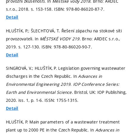
provozní zkušenosti. In
Městské vody 2018.
Brno: ARDEC
s.r.o., 2018.
s. 153-158.
ISBN: 978-80-86020-87-7.
Detail
HLUŠTÍK, P.; ŠLECHTOVÁ, T. Řešení zápachu na stokové síti
provozovateli. In
MĚSTSKÉ VODY 219.
Brno: ARDEC s.r.o.,
2019.
s. 127-130.
ISBN: 978-80-86020-90-7.
Detail
SINGROVÁ, V.; HLUŠTÍK, P. Legislation governing wastewater
discharges in the Czech Republic. In
Advances in
Environmental Engineering 2019.
IOP Conference Series:
Earth and Environmental Science.
Bristol, UK: IOP Publishing,
2020. iss. 1,
p. 1-6.
ISSN: 1755-1315.
Detail
HLUŠTÍK, P. Main parameters of a wastewater treatment
plant up to 2000 PE in the Czech Republic. In
Advances in