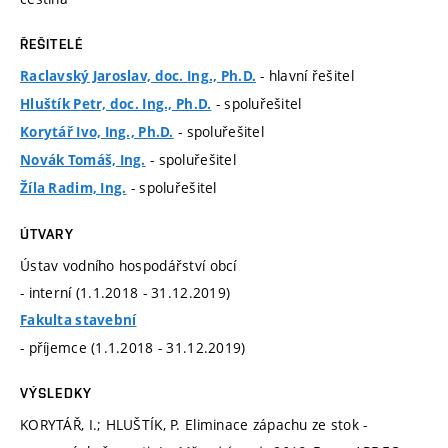
ŘEŠITELÉ
- hlavní řešitel
Raclavský Jaroslav, doc. Ing., Ph.D.
- spoluřešitel
Hluštík Petr, doc. Ing., Ph.D.
- spoluřešitel
Korytář Ivo, Ing., Ph.D.
- spoluřešitel
Novák Tomáš, Ing.
- spoluřešitel
Žíla Radim, Ing.
ÚTVARY
Ústav vodního hospodářství obcí
- interní (1.1.2018 - 31.12.2019)
Fakulta stavební
- příjemce (1.1.2018 - 31.12.2019)
VÝSLEDKY
KORYTÁŘ, I.; HLUŠTÍK, P. Eliminace zápachu ze stok -