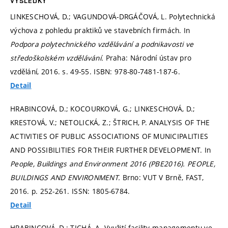
VÝSLEDKY
LINKESCHOVÁ, D.; VAGUNDOVÁ-DRGÁČOVÁ, L. Polytechnická
výchova z pohledu praktiků ve stavebních firmách. In
Podpora polytechnického vzdělávání a podnikavosti ve
středoškolském vzdělávání.
Praha: Národní ústav pro
vzdělání, 2016.
s. 49-55.
ISBN: 978-80-7481-187-6.
Detail
HRABINCOVÁ, D.; KOCOURKOVÁ, G.; LINKESCHOVÁ, D.;
KRESTOVÁ, V.; NETOLICKÁ, Z.; ŠTRICH, P. ANALYSIS OF THE
ACTIVITIES OF PUBLIC ASSOCIATIONS OF MUNICIPALITIES
AND POSSIBILITIES FOR THEIR FURTHER DEVELOPMENT. In
People, Buildings and Environment 2016 (PBE2016).
PEOPLE,
BUILDINGS AND ENVIRONMENT.
Brno: VUT V Brně, FAST,
2016.
p. 252-261.
ISSN: 1805-6784.
Detail
HRABINCOVÁ, D.; TICHÁ, A. Využití facility managementu ve