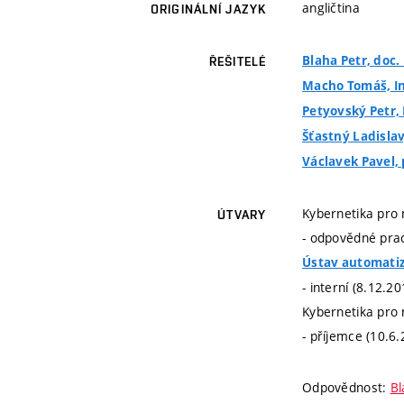
angličtina
ORIGINÁLNÍ JAZYK
Blaha Petr, doc. 
ŘEŠITELÉ
Macho Tomáš, In
Petyovský Petr, 
Šťastný Ladislav,
Václavek Pavel, p
Kybernetika pro 
ÚTVARY
- odpovědné prac
Ústav automatiz
- interní (8.12.2
Kybernetika pro 
- příjemce (10.6.
Odpovědnost:
Bl