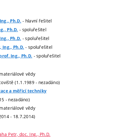
- hlavní řešitel
Ing., Ph.D.
- spoluřešitel
g., Ph.D.
- spoluřešitel
Ing., Ph.D.
- spoluřešitel
 Ing., Ph.D.
- spoluřešitel
rof. Ing., Ph.D.
materiálové vědy
oviště (1.1.1989 - nezadáno)
ace a měřicí techniky
015 - nezadáno)
materiálové vědy
2014 - 18.7.2014)
aha Petr, doc. Ing., Ph.D.