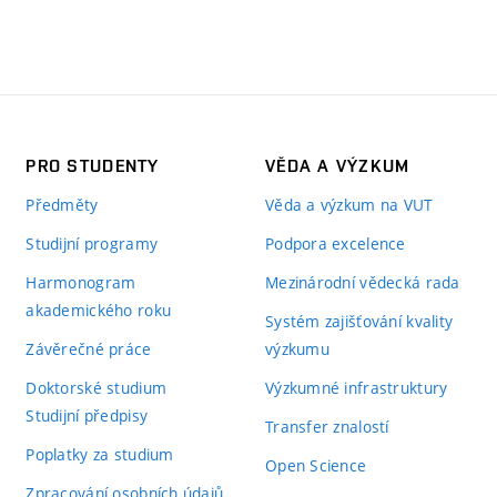
PRO STUDENTY
VĚDA A VÝZKUM
Předměty
Věda a výzkum na VUT
Studijní programy
Podpora excelence
Harmonogram
Mezinárodní vědecká rada
akademického roku
Systém zajišťování kvality
Závěrečné práce
výzkumu
Doktorské studium
Výzkumné infrastruktury
Studijní předpisy
Transfer znalostí
Poplatky za studium
Open Science
Zpracování osobních údajů