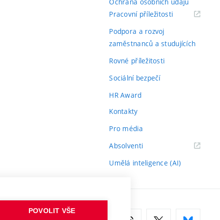
Ochrana osobních údajů
(externí
Pracovní příležitosti
odkaz)
Podpora a rozvoj
zaměstnanců a studujících
Rovné příležitosti
Sociální bezpečí
HR Award
Kontakty
Pro média
(externí
Absolventi
odkaz)
Umělá inteligence (AI)
POVOLIT VŠE