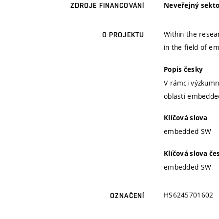
Neveřejný sekto
ZDROJE FINANCOVÁNÍ
Within the resea
O PROJEKTU
in the field of 
Popis česky
V rámci výzkumn
oblasti embedded
Klíčová slova
embedded SW
Klíčová slova če
embedded SW
HS6245701602
OZNAČENÍ