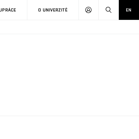
PŘIHLÁSIT
HLEDAT
UPRÁCE
O UNIVERZITĚ
EN
SE