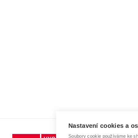
Nastavení cookies a o
Soubory cookie používáme ke sh
Vysoké