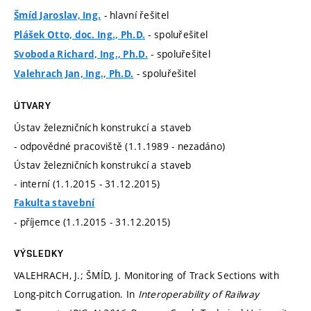
- hlavní řešitel
Šmíd Jaroslav, Ing.
- spoluřešitel
Plášek Otto, doc. Ing., Ph.D.
- spoluřešitel
Svoboda Richard, Ing., Ph.D.
- spoluřešitel
Valehrach Jan, Ing., Ph.D.
ÚTVARY
Ústav železničních konstrukcí a staveb
- odpovědné pracoviště (1.1.1989 - nezadáno)
Ústav železničních konstrukcí a staveb
- interní (1.1.2015 - 31.12.2015)
Fakulta stavební
- příjemce (1.1.2015 - 31.12.2015)
VÝSLEDKY
VALEHRACH, J.; ŠMÍD, J. Monitoring of Track Sections with
Long-pitch Corrugation. In
Interoperability of Railway