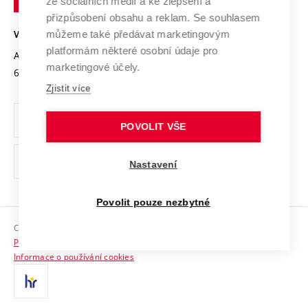
Mezinárodní dohody
ze sociálních médií a ke zlepšení a
Open Science
v
Bezpečná univerzita
přizpůsobení obsahu a reklam. Se souhlasem
Univerzitní sítě
Brně
Projekty
můžeme také předávat marketingovým
VYSOKÉ UČENÍ TECHNICKÉ V BRNĚ
Vyznamenání
platformám některé osobní údaje pro
Projekty ze strukturálních fondů
Antonínská 548/1
www.vut.cz
marketingové účely.
Organizační struktura
602 00 Brno
vut@vutbr.cz
Specifický výzkum
Zjistit více
Úřední deska
Ochrana osobních údajů
POVOLIT VŠE
(externí
Pracovní příležitosti
Nastavení
odkaz)
Podpora a rozvoj zaměstnanců a studujících
Povolit pouze nezbytné
Rovné příležitosti
Copyright © 2026 VUT
Sociální bezpečí
Prohlášení o přístupnosti
HR Award
Informace o používání cookies
Kontakty