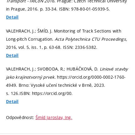
Transport - IRICoN 2016.
Prague: Czech Technical University
in Prague, 2016.
p. 33-34.
ISBN: 978-80-01-05939-5.
Detail
VALEHRACH, J.; ŠMÍD, J. Monitoring of Track Sections with
Long-pitch Corrugation.
Acta Polytechnica CTU Proceedings,
2016, vol. 5, iss. 1,
p. 63-68.
ISSN: 2336-5382.
Detail
VALEHRACH, J.; SVOBODA, R.; HUBÁČKOVÁ, D.
Liniové stavby
jako krajinotvorný prvek.
https://orcid.org/0000-0002-1760-
4949. Brno: Vysoké učení technické v Brně, 2023.
s. 126.
ISBN: https://orcid.org/00.
Detail
Odpovědnost:
Šmíd Jaroslav, Ing.