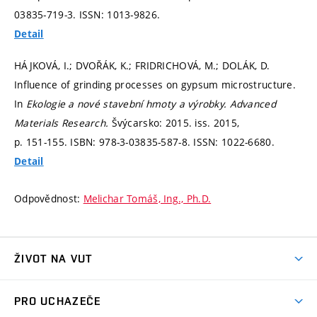
03835-719-3. ISSN: 1013-9826.
Detail
HÁJKOVÁ, I.; DVOŘÁK, K.; FRIDRICHOVÁ, M.; DOLÁK, D.
Influence of grinding processes on gypsum microstructure.
In
Ekologie a nové stavební hmoty a výrobky.
Advanced
Materials Research.
Švýcarsko: 2015. iss. 2015,
p. 151-155.
ISBN: 978-3-03835-587-8. ISSN: 1022-6680.
Detail
Odpovědnost:
Melichar Tomáš, Ing., Ph.D.
ŽIVOT NA VUT
Atmosféra VUT
PRO UCHAZEČE
Prostory školy