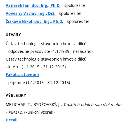
- spoluřešitel
Vaněrek Jan, doc. Ing., Ph.D.
- spoluřešitel
Vovesný Václav, Ing., DiS.
- spoluřešitel
Žižková Nikol, doc. Ing., Ph.D.
ÚTVARY
Ústav technologie stavebních hmot a dílců
- odpovědné pracoviště (1.1.1989 - nezadáno)
Ústav technologie stavebních hmot a dílců
- interní (1.1.2015 - 31.12.2015)
Fakulta stavební
- příjemce (1.1.2015 - 31.12.2015)
VÝSLEDKY
MELICHAR, T.; BYDŽOVSKÝ, J.:
Teplotně odolná sanační malta
- PGM12
. (Funkční vzorek)
Detail