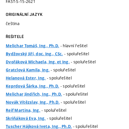
FAST-S-15-2621
ORIGINÁLNÍ JAZYK
čeština
ŘEŠITELÉ
- hlavní řešitel
Melichar Tomáš, Ing., Ph.D.
- spoluřešitel
Bydžovský Jiří, doc. Ing., CSc.
- spoluřešitel
Dvořáková Michaela, Ing. et Ing.
- spoluřešitel
Gratclová Kamila, Ing.
- spoluřešitel
Helanová Ester, Ing.
- spoluřešitel
Keprdová Šárka, Ing., Ph.D.
- spoluřešitel
Melichar Jindřich, Ing., Ph.D.
- spoluřešitel
Novák Vítězslav, Ing., Ph.D.
- spoluřešitel
Reif Martina, Ing.
- spoluřešitel
Skriňáková Eva, Ing.
- spoluřešitel
Tuscher Hájková Iveta, Ing., Ph.D.