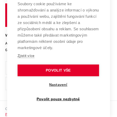
Profil univerzity
Soubory cookie používáme ke
Spolupráce se školami
Vysoké
Výzkumné infrastruktury
shromažďování a analýze informací o výkonu
Udržitelná univerzita
učení
Služby univerzity
Transfer znalostí
a používání webu, zajištění fungování funkcí
technické
Podnikavá univerzita / ContriBUTe
Mezinárodní dohody
ze sociálních médií a ke zlepšení a
Open Science
v
Bezpečná univerzita
přizpůsobení obsahu a reklam. Se souhlasem
Univerzitní sítě
Brně
Projekty
můžeme také předávat marketingovým
VYSOKÉ UČENÍ TECHNICKÉ V BRNĚ
Vyznamenání
platformám některé osobní údaje pro
Projekty ze strukturálních fondů
Antonínská 548/1
www.vut.cz
marketingové účely.
Organizační struktura
602 00 Brno
vut@vutbr.cz
Specifický výzkum
Zjistit více
Úřední deska
Ochrana osobních údajů
POVOLIT VŠE
(externí
Pracovní příležitosti
Nastavení
odkaz)
Podpora a rozvoj zaměstnanců a studujících
Povolit pouze nezbytné
Rovné příležitosti
Copyright © 2026 VUT
Sociální bezpečí
Prohlášení o přístupnosti