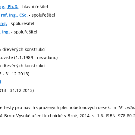
- hlavní řešitel
ng., Ph.D.
- spoluřešitel
rof. Ing., CSc.
- spoluřešitel
Ing.
- spoluřešitel
 Ing.
a dřevěných konstrukcí
oviště (1.1.1989 - nezadáno)
a dřevěných konstrukcí
13 - 31.12.2013)
í
013 - 31.12.2013)
é testy pro návrh spřažených plechobetonových desek. In
16. odbo
4.
Brno: Vysoké učení technické v Brně, 2014.
s. 1-6.
ISBN: 978-80-