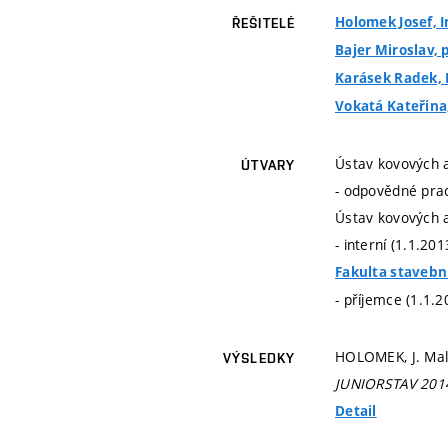
Holomek Josef, I
ŘEŠITELÉ
Bajer Miroslav, p
Karásek Radek, 
Vokatá Kateřina,
Ústav kovových 
ÚTVARY
- odpovědné prac
Ústav kovových 
- interní (1.1.20
Fakulta stavebn
- příjemce (1.1.2
HOLOMEK, J. Mal
VÝSLEDKY
JUNIORSTAV 201
Detail