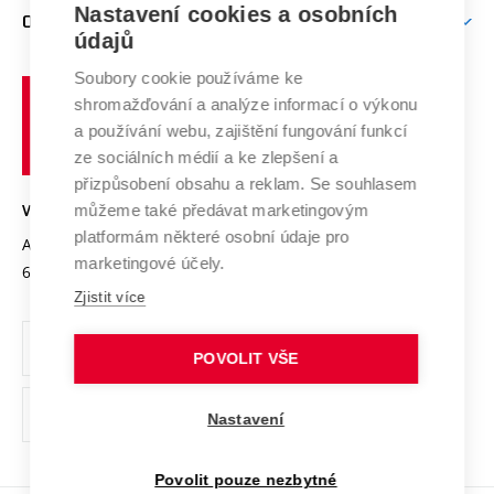
Firemní spolupráce
Nastavení cookies a osobních
Mezinárodní vědecká rada
O UNIVERZITĚ
Doktorské studium
Podpora podnikání
E-přihláška
údajů
Zahraniční spolupráce
Systém zajišťování kvality výzkumu
Profil univerzity
Soubory cookie používáme ke
Spolupráce se školami
Vysoké
Výzkumné infrastruktury
shromažďování a analýze informací o výkonu
Udržitelná univerzita
učení
Služby univerzity
Transfer znalostí
a používání webu, zajištění fungování funkcí
technické
Podnikavá univerzita / ContriBUTe
Mezinárodní dohody
ze sociálních médií a ke zlepšení a
Open Science
v
Bezpečná univerzita
přizpůsobení obsahu a reklam. Se souhlasem
Univerzitní sítě
Brně
Projekty
můžeme také předávat marketingovým
VYSOKÉ UČENÍ TECHNICKÉ V BRNĚ
Vyznamenání
platformám některé osobní údaje pro
Projekty ze strukturálních fondů
Antonínská 548/1
www.vut.cz
marketingové účely.
Organizační struktura
602 00 Brno
vut@vutbr.cz
Specifický výzkum
Zjistit více
Úřední deska
Ochrana osobních údajů
POVOLIT VŠE
(externí
Pracovní příležitosti
Nastavení
odkaz)
Podpora a rozvoj zaměstnanců a studujících
Povolit pouze nezbytné
Rovné příležitosti