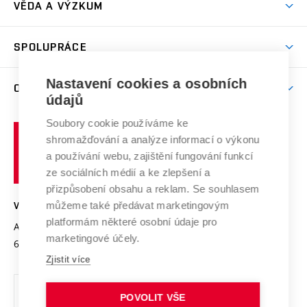
Dny otevřených dveří
VĚDA A VÝZKUM
Sport na VUT
(externí
Studijní programy
Poplatky za studium
Uznání zahraničního vzdělání
Knihovny
Aktivity pro juniory
Studentský život
odkaz)
Věda a výzkum na VUT
Harmonogram akademického roku
Zpracování osobních údajů studentů
Sociální bezpečí
SPOLUPRÁCE
Celoživotní vzdělávání
Brno
Podpora excelence
Závěrečné práce
Studium bez bariér
Zpracování osobních údajů uchazečů o studium
Firemní spolupráce
Nastavení cookies a osobních
Mezinárodní vědecká rada
O UNIVERZITĚ
Doktorské studium
Podpora podnikání
E-přihláška
údajů
Zahraniční spolupráce
Systém zajišťování kvality výzkumu
Profil univerzity
Soubory cookie používáme ke
Spolupráce se školami
Vysoké
Výzkumné infrastruktury
shromažďování a analýze informací o výkonu
Udržitelná univerzita
učení
Služby univerzity
Transfer znalostí
a používání webu, zajištění fungování funkcí
technické
Podnikavá univerzita / ContriBUTe
Mezinárodní dohody
ze sociálních médií a ke zlepšení a
Open Science
v
Bezpečná univerzita
přizpůsobení obsahu a reklam. Se souhlasem
Univerzitní sítě
Brně
Projekty
můžeme také předávat marketingovým
VYSOKÉ UČENÍ TECHNICKÉ V BRNĚ
Vyznamenání
platformám některé osobní údaje pro
Projekty ze strukturálních fondů
Antonínská 548/1
www.vut.cz
marketingové účely.
Organizační struktura
602 00 Brno
vut@vutbr.cz
Specifický výzkum
Zjistit více
Úřední deska
Ochrana osobních údajů
POVOLIT VŠE