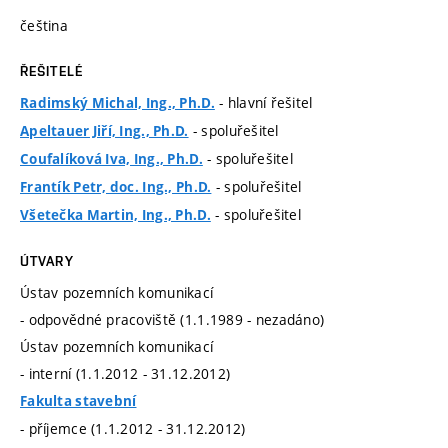
čeština
ŘEŠITELÉ
- hlavní řešitel
Radimský Michal, Ing., Ph.D.
- spoluřešitel
Apeltauer Jiří, Ing., Ph.D.
- spoluřešitel
Coufalíková Iva, Ing., Ph.D.
- spoluřešitel
Frantík Petr, doc. Ing., Ph.D.
- spoluřešitel
Všetečka Martin, Ing., Ph.D.
ÚTVARY
Ústav pozemních komunikací
- odpovědné pracoviště (1.1.1989 - nezadáno)
Ústav pozemních komunikací
- interní (1.1.2012 - 31.12.2012)
Fakulta stavební
- příjemce (1.1.2012 - 31.12.2012)