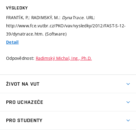
VÝSLEDKY
FRANTÍK, P.; RADIMSKÝ, M.:
DynaTrace
. URL:
http://www.fce.vutbr.cz/PKO/vav/vysledky/2012/FAST-S-12-
39/dynatrace.htm. (Software)
Detail
Odpovědnost:
Radimský Michal, Ing., Ph.D.
ŽIVOT NA VUT
Atmosféra VUT
PRO UCHAZEČE
Prostory školy
Proč na VUT
Koleje
PRO STUDENTY
Studijní programy
Stravování
Předměty
Studijní předpisy
Studium a stáže v zahraničí
Stipendia