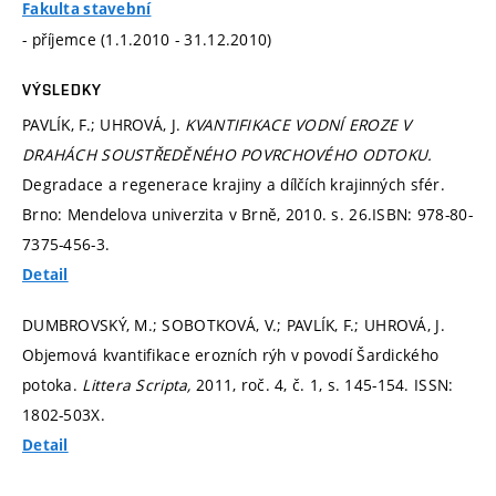
Fakulta stavební
- příjemce (1.1.2010 - 31.12.2010)
VÝSLEDKY
PAVLÍK, F.; UHROVÁ, J.
KVANTIFIKACE VODNÍ EROZE V
DRAHÁCH SOUSTŘEDĚNÉHO POVRCHOVÉHO ODTOKU.
Degradace a regenerace krajiny a dílčích krajinných sfér.
Brno: Mendelova univerzita v Brně, 2010.
s. 26.
ISBN: 978-80-
7375-456-3.
Detail
DUMBROVSKÝ, M.; SOBOTKOVÁ, V.; PAVLÍK, F.; UHROVÁ, J.
Objemová kvantifikace erozních rýh v povodí Šardického
potoka.
Littera Scripta,
2011, roč. 4, č. 1,
s. 145-154.
ISSN:
1802-503X.
Detail