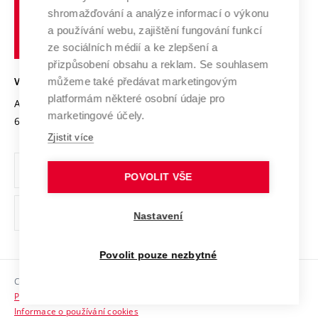
Vysoké
Výzkumné infrastruktury
shromažďování a analýze informací o výkonu
Udržitelná univerzita
učení
Služby univerzity
Transfer znalostí
a používání webu, zajištění fungování funkcí
technické
Podnikavá univerzita / ContriBUTe
Mezinárodní dohody
ze sociálních médií a ke zlepšení a
Open Science
v
Bezpečná univerzita
přizpůsobení obsahu a reklam. Se souhlasem
Univerzitní sítě
Brně
Projekty
můžeme také předávat marketingovým
VYSOKÉ UČENÍ TECHNICKÉ V BRNĚ
Vyznamenání
platformám některé osobní údaje pro
Projekty ze strukturálních fondů
Antonínská 548/1
www.vut.cz
marketingové účely.
Organizační struktura
602 00 Brno
vut@vutbr.cz
Specifický výzkum
Zjistit více
Úřední deska
Ochrana osobních údajů
POVOLIT VŠE
(externí
Pracovní příležitosti
Nastavení
odkaz)
Podpora a rozvoj zaměstnanců a studujících
Povolit pouze nezbytné
Rovné příležitosti
Copyright © 2026 VUT
Sociální bezpečí
Prohlášení o přístupnosti
HR Award
Informace o používání cookies