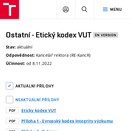
VUT
PŘIHLÁSIT
HLEDAT
MENU
SE
Ostatní - Etický kodex VUT
EN VERSION
aktuální
Stav:
Kancelář rektora (RE-KancR)
Odpovědnost:
od 8.11.2022
Účinnost:
AKTUÁLNÍ PŘÍLOHY
NEAKTUÁLNÍ PŘÍLOHY
Eticky kodex VUT
PDF
Příloha 1 - Evropský kodex integrity výzkumu
PDF