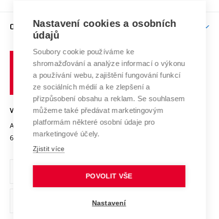
Brno
Podpora excelence
Závěrečné práce
Studium bez bariér
Zpracování osobních údajů uchazečů o studium
Firemní spolupráce
Nastavení cookies a osobních
Mezinárodní vědecká rada
O UNIVERZITĚ
Doktorské studium
Podpora podnikání
E-přihláška
údajů
Zahraniční spolupráce
Systém zajišťování kvality výzkumu
Profil univerzity
Soubory cookie používáme ke
Spolupráce se školami
Vysoké
Výzkumné infrastruktury
shromažďování a analýze informací o výkonu
Udržitelná univerzita
učení
Služby univerzity
Transfer znalostí
a používání webu, zajištění fungování funkcí
technické
Podnikavá univerzita / ContriBUTe
Mezinárodní dohody
ze sociálních médií a ke zlepšení a
Open Science
v
Bezpečná univerzita
přizpůsobení obsahu a reklam. Se souhlasem
Univerzitní sítě
Brně
Projekty
můžeme také předávat marketingovým
VYSOKÉ UČENÍ TECHNICKÉ V BRNĚ
Vyznamenání
platformám některé osobní údaje pro
Projekty ze strukturálních fondů
Antonínská 548/1
www.vut.cz
marketingové účely.
Organizační struktura
602 00 Brno
vut@vutbr.cz
Specifický výzkum
Zjistit více
Úřední deska
Ochrana osobních údajů
POVOLIT VŠE
(externí
Pracovní příležitosti
Nastavení
odkaz)
Podpora a rozvoj zaměstnanců a studujících