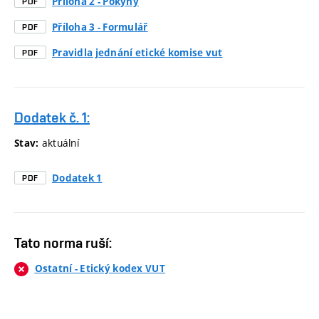
Příloha 2 - Pokyny
PDF
Příloha 3 - Formulář
PDF
Pravidla jednání etické komise vut
PDF
Dodatek č. 1:
aktuální
Stav:
Dodatek 1
PDF
Tato norma ruší:
Ostatní - Etický kodex VUT