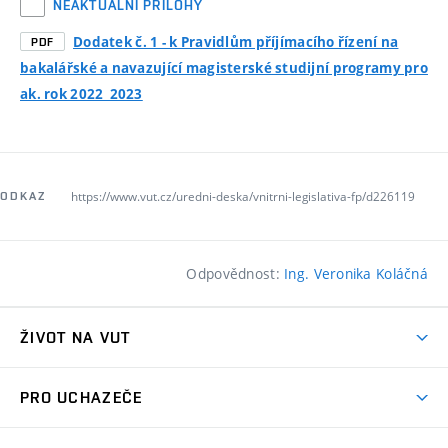
NEAKTUÁLNÍ PŘÍLOHY
Dodatek č. 1 - k Pravidlům příjímacího řízení na
PDF
bakalářské a navazující magisterské studijní programy pro
ak. rok 2022_2023
https://www.vut.cz/uredni-deska/vnitrni-legislativa-fp/d226119
ODKAZ
Odpovědnost:
Ing. Veronika Koláčná
ŽIVOT NA VUT
Atmosféra VUT
PRO UCHAZEČE
Prostory školy
Proč na VUT