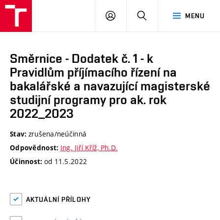
VUT
PŘIHLÁSIT
HLEDAT
MENU
SE
Směrnice - Dodatek č. 1 - k
Pravidlům příjímacího řízení na
bakalářské a navazující magisterské
studijní programy pro ak. rok
2022_2023
zrušena/neúčinná
Stav:
Ing. Jiří Kříž, Ph.D.
Odpovědnost:
od 11.5.2022
Účinnost:
AKTUÁLNÍ PŘÍLOHY