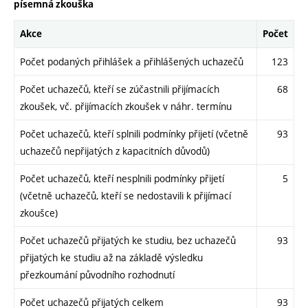
písemná zkouška
Akce
Počet
Počet podaných přihlášek a přihlášených uchazečů
123
Počet uchazečů, kteří se zúčastnili přijímacích
68
zkoušek, vč. přijímacích zkoušek v náhr. termínu
Počet uchazečů, kteří splnili podmínky přijetí (včetně
93
uchazečů nepřijatých z kapacitních důvodů)
Počet uchazečů, kteří nesplnili podmínky přijetí
5
(včetně uchazečů, kteří se nedostavili k přijímací
zkoušce)
Počet uchazečů přijatých ke studiu, bez uchazečů
93
přijatých ke studiu až na základě výsledku
přezkoumání původního rozhodnutí
Počet uchazečů přijatých celkem
93