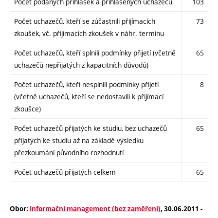
Počet podaných přihlášek a přihlášených uchazečů
103
Počet uchazečů, kteří se zúčastnili přijímacích
73
zkoušek, vč. přijímacích zkoušek v náhr. termínu
Počet uchazečů, kteří splnili podmínky přijetí (včetně
65
uchazečů nepřijatých z kapacitních důvodů)
Počet uchazečů, kteří nesplnili podmínky přijetí
8
(včetně uchazečů, kteří se nedostavili k přijímací
zkoušce)
Počet uchazečů přijatých ke studiu, bez uchazečů
65
přijatých ke studiu až na základě výsledku
přezkoumání původního rozhodnutí
Počet uchazečů přijatých celkem
65
Obor:
Informační management (bez zaměření)
, 30.06.2011 -