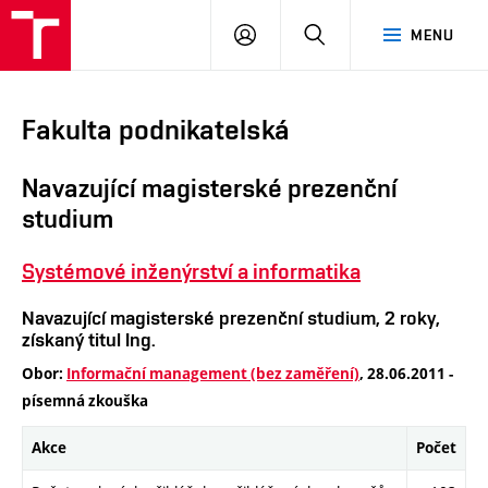
VUT
PŘIHLÁSIT
HLEDAT
MENU
SE
Fakulta podnikatelská
Navazující magisterské prezenční
studium
Systémové inženýrství a informatika
Navazující magisterské prezenční studium, 2 roky,
získaný titul Ing.
Obor:
Informační management (bez zaměření)
, 28.06.2011 -
písemná zkouška
Akce
Počet