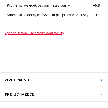
Průměrný výsledek pís. přijímací zkoušky
66.8
Směrodatná odchylka výsledků pís. přijímací zkoušky
10.7
Zpět na stránku se statistikami fakulty
ŽIVOT NA VUT
Atmosféra VUT
PRO UCHAZEČE
Prostory školy
Proč na VUT
Koleje