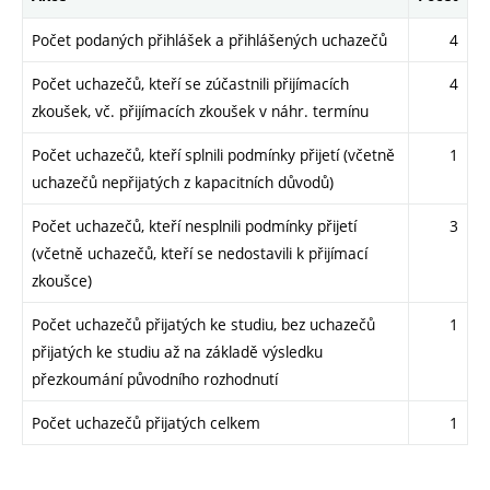
Počet podaných přihlášek a přihlášených uchazečů
4
Počet uchazečů, kteří se zúčastnili přijímacích
4
zkoušek, vč. přijímacích zkoušek v náhr. termínu
Počet uchazečů, kteří splnili podmínky přijetí (včetně
1
uchazečů nepřijatých z kapacitních důvodů)
Počet uchazečů, kteří nesplnili podmínky přijetí
3
(včetně uchazečů, kteří se nedostavili k přijímací
zkoušce)
Počet uchazečů přijatých ke studiu, bez uchazečů
1
přijatých ke studiu až na základě výsledku
přezkoumání původního rozhodnutí
Počet uchazečů přijatých celkem
1