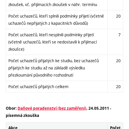
zkoušek, vč. přijímacích zkoušek v náhr. termínu
Počet uchazečů, kteří splnili podmínky přijetí (včetně
20
uchazečů nepřijatých z kapacitních důvodů)
Počet uchazečů, kteří nesplnili podmínky přijetí
7
(včetně uchazečů, kteří se nedostavili k přijímací
zkoušce)
Počet uchazečů přijatých ke studiu, bez uchazečů
20
přijatých ke studiu až na základě výsledku
přezkoumání původního rozhodnutí
Počet uchazečů přijatých celkem
20
Obor:
Daňové poradenství (bez zaměření)
, 24.05.2011 -
písemná zkouška
Akce
Počet