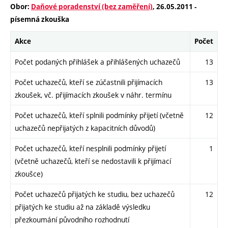
Obor:
Daňové poradenství (bez zaměření)
, 26.05.2011 -
písemná zkouška
Akce
Počet
Počet podaných přihlášek a přihlášených uchazečů
13
Počet uchazečů, kteří se zúčastnili přijímacích
13
zkoušek, vč. přijímacích zkoušek v náhr. termínu
Počet uchazečů, kteří splnili podmínky přijetí (včetně
12
uchazečů nepřijatých z kapacitních důvodů)
Počet uchazečů, kteří nesplnili podmínky přijetí
1
(včetně uchazečů, kteří se nedostavili k přijímací
zkoušce)
Počet uchazečů přijatých ke studiu, bez uchazečů
12
přijatých ke studiu až na základě výsledku
přezkoumání původního rozhodnutí