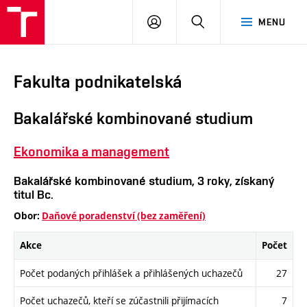
VUT
PŘIHLÁSIT
HLEDAT
MENU
SE
Fakulta podnikatelská
Bakalářské kombinované studium
Ekonomika a management
Bakalářské kombinované studium, 3 roky, získaný
titul Bc.
Obor:
Daňové poradenství (bez zaměření)
Akce
Počet
Počet podaných přihlášek a přihlášených uchazečů
27
Počet uchazečů, kteří se zúčastnili přijímacích
7