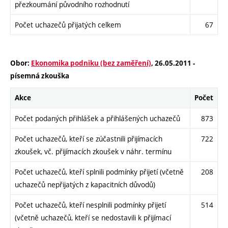
přezkoumání původního rozhodnutí
Počet uchazečů přijatých celkem
67
Obor:
Ekonomika podniku (bez zaměření)
, 26.05.2011 -
písemná zkouška
Akce
Počet
Počet podaných přihlášek a přihlášených uchazečů
873
Počet uchazečů, kteří se zúčastnili přijímacích
722
zkoušek, vč. přijímacích zkoušek v náhr. termínu
Počet uchazečů, kteří splnili podmínky přijetí (včetně
208
uchazečů nepřijatých z kapacitních důvodů)
Počet uchazečů, kteří nesplnili podmínky přijetí
514
(včetně uchazečů, kteří se nedostavili k přijímací