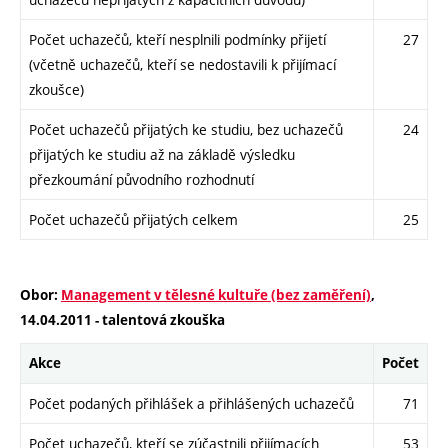
Počet uchazečů, kteří nesplnili podmínky přijetí
27
(včetně uchazečů, kteří se nedostavili k přijímací
zkoušce)
Počet uchazečů přijatých ke studiu, bez uchazečů
24
přijatých ke studiu až na základě výsledku
přezkoumání původního rozhodnutí
Počet uchazečů přijatých celkem
25
Obor:
Management v tělesné kultuře (bez zaměření)
,
14.04.2011 - talentová zkouška
Akce
Počet
Počet podaných přihlášek a přihlášených uchazečů
71
Počet uchazečů, kteří se zúčastnili přijímacích
53