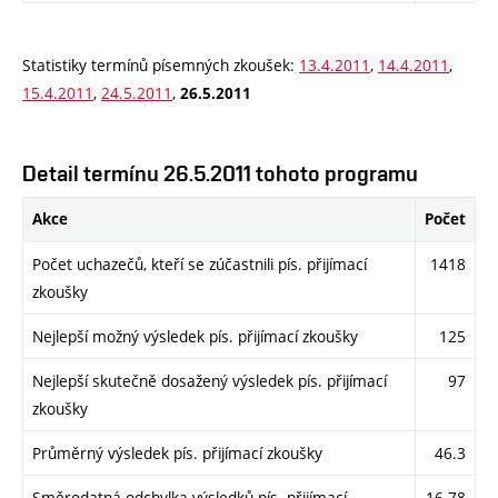
Statistiky termínů písemných zkoušek:
13.4.2011
,
14.4.2011
,
15.4.2011
,
24.5.2011
,
26.5.2011
Detail termínu 26.5.2011 tohoto programu
Akce
Počet
Počet uchazečů, kteří se zúčastnili pís. přijímací
1418
zkoušky
Nejlepší možný výsledek pís. přijímací zkoušky
125
Nejlepší skutečně dosažený výsledek pís. přijímací
97
zkoušky
Průměrný výsledek pís. přijímací zkoušky
46.3
Směrodatná odchylka výsledků pís. přijímací
16.78