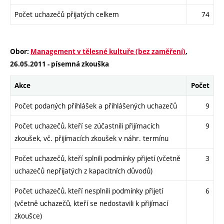
Počet uchazečů přijatých celkem
74
Obor:
Management v tělesné kultuře (bez zaměření)
,
26.05.2011 - písemná zkouška
Akce
Počet
Počet podaných přihlášek a přihlášených uchazečů
9
Počet uchazečů, kteří se zúčastnili přijímacích
9
zkoušek, vč. přijímacích zkoušek v náhr. termínu
Počet uchazečů, kteří splnili podmínky přijetí (včetně
3
uchazečů nepřijatých z kapacitních důvodů)
Počet uchazečů, kteří nesplnili podmínky přijetí
6
(včetně uchazečů, kteří se nedostavili k přijímací
zkoušce)