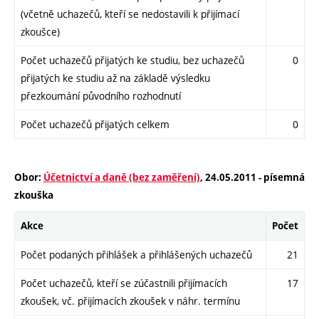
(včetně uchazečů, kteří se nedostavili k přijímací
zkoušce)
Počet uchazečů přijatých ke studiu, bez uchazečů
0
přijatých ke studiu až na základě výsledku
přezkoumání původního rozhodnutí
Počet uchazečů přijatých celkem
0
Obor:
Účetnictví a daně (bez zaměření)
, 24.05.2011 - písemná
zkouška
Akce
Počet
Počet podaných přihlášek a přihlášených uchazečů
21
Počet uchazečů, kteří se zúčastnili přijímacích
17
zkoušek, vč. přijímacích zkoušek v náhr. termínu