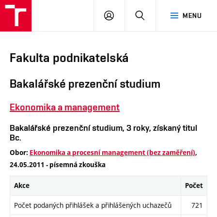
VUT
PŘIHLÁSIT
HLEDAT
MENU
SE
Fakulta podnikatelská
Bakalářské prezenční studium
Ekonomika a management
Bakalářské prezenční studium, 3 roky, získaný titul
Bc.
Obor:
Ekonomika a procesní management (bez zaměření)
,
24.05.2011 - písemná zkouška
Akce
Počet
Počet podaných přihlášek a přihlášených uchazečů
721