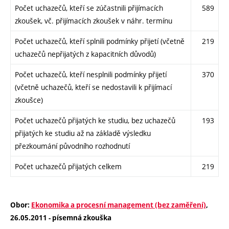
Počet uchazečů, kteří se zúčastnili přijímacích
589
zkoušek, vč. přijímacích zkoušek v náhr. termínu
Počet uchazečů, kteří splnili podmínky přijetí (včetně
219
uchazečů nepřijatých z kapacitních důvodů)
Počet uchazečů, kteří nesplnili podmínky přijetí
370
(včetně uchazečů, kteří se nedostavili k přijímací
zkoušce)
Počet uchazečů přijatých ke studiu, bez uchazečů
193
přijatých ke studiu až na základě výsledku
přezkoumání původního rozhodnutí
Počet uchazečů přijatých celkem
219
Obor:
Ekonomika a procesní management (bez zaměření)
,
26.05.2011 - písemná zkouška