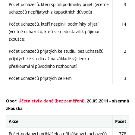
Počet uchazečů, kteří splnili podmínky přijetí (včetně
3
uchazečů nepřijatých z kapacitních důvodů)
Počet uchazečů, kteří nesplnili podmínky přijetí
14
(včetně uchazečů, kteří se nedostavili k přijímací
zkoušce)
Počet uchazečů přijatých ke studiu, bez uchazečů
2
přijatých ke studiu až na základě výsledku
přezkoumání původního rozhodnutí
Počet uchazečů přijatých celkem
3
Obor:
Účetnictví a daně (bez zaměření)
, 26.05.2011 - písemná
zkouška
Akce
Počet
Počet podaných přihlášek a přihlášených uchazečů
778