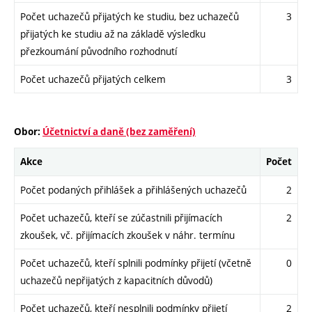
Počet uchazečů přijatých ke studiu, bez uchazečů
3
přijatých ke studiu až na základě výsledku
přezkoumání původního rozhodnutí
Počet uchazečů přijatých celkem
3
Obor:
Účetnictví a daně (bez zaměření)
Akce
Počet
Počet podaných přihlášek a přihlášených uchazečů
2
Počet uchazečů, kteří se zúčastnili přijímacích
2
zkoušek, vč. přijímacích zkoušek v náhr. termínu
Počet uchazečů, kteří splnili podmínky přijetí (včetně
0
uchazečů nepřijatých z kapacitních důvodů)
Počet uchazečů, kteří nesplnili podmínky přijetí
2