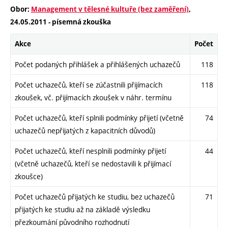
Obor:
Management v tělesné kultuře (bez zaměření)
,
24.05.2011 - písemná zkouška
Akce
Počet
Počet podaných přihlášek a přihlášených uchazečů
118
Počet uchazečů, kteří se zúčastnili přijímacích
118
zkoušek, vč. přijímacích zkoušek v náhr. termínu
Počet uchazečů, kteří splnili podmínky přijetí (včetně
74
uchazečů nepřijatých z kapacitních důvodů)
Počet uchazečů, kteří nesplnili podmínky přijetí
44
(včetně uchazečů, kteří se nedostavili k přijímací
zkoušce)
Počet uchazečů přijatých ke studiu, bez uchazečů
71
přijatých ke studiu až na základě výsledku
přezkoumání původního rozhodnutí