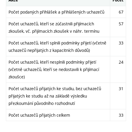
Akce
Počet
Počet podaných přihlášek a přihlášených uchazečů
67
Počet uchazečů, kteří se zúčastnili přijímacích
57
zkoušek, vč. přijímacích zkoušek v náhr. termínu
Počet uchazečů, kteří splnili podmínky přijetí (včetně
33
uchazečů nepřijatých z kapacitních důvodů)
Počet uchazečů, kteří nesplnili podmínky přijetí
24
(včetně uchazečů, kteří se nedostavili k přijímací
zkoušce)
Počet uchazečů přijatých ke studiu, bez uchazečů
31
přijatých ke studiu až na základě výsledku
přezkoumání původního rozhodnutí
Počet uchazečů přijatých celkem
33