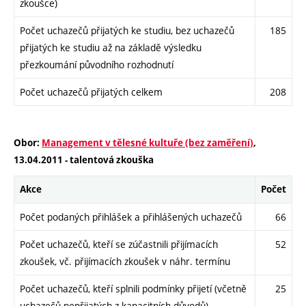
zkoušce)
Počet uchazečů přijatých ke studiu, bez uchazečů
185
přijatých ke studiu až na základě výsledku
přezkoumání původního rozhodnutí
Počet uchazečů přijatých celkem
208
Obor:
Management v tělesné kultuře (bez zaměření)
,
13.04.2011 - talentová zkouška
Akce
Počet
Počet podaných přihlášek a přihlášených uchazečů
66
Počet uchazečů, kteří se zúčastnili přijímacích
52
zkoušek, vč. přijímacích zkoušek v náhr. termínu
Počet uchazečů, kteří splnili podmínky přijetí (včetně
25
uchazečů nepřijatých z kapacitních důvodů)