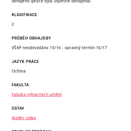
obhájeno (práce byla úspěšně obhájena)
KLASIFIKACE
C
PRŮBĚH OBHAJOBY
VŠKP neodevzdáno 15/16 - opravný termín 16/17
JAZYK PRÁCE
čeština
FAKULTA
Fakulta výtvarných umění
ÚSTAV
Ateliér video