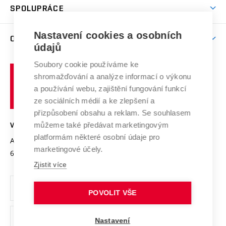
Harmonogram akademického roku
Zpracování osobních údajů studentů
Sociální bezpečí
SPOLUPRÁCE
Celoživotní vzdělávání
Brno
Podpora excelence
Závěrečné práce
Studium bez bariér
Zpracování osobních údajů uchazečů o studium
Firemní spolupráce
Mezinárodní vědecká rada
Nastavení cookies a osobních
O UNIVERZITĚ
Doktorské studium
Podpora podnikání
E-přihláška
údajů
Zahraniční spolupráce
Systém zajišťování kvality výzkumu
Profil univerzity
Spolupráce se školami
Soubory cookie používáme ke
Vysoké
Výzkumné infrastruktury
shromažďování a analýze informací o výkonu
Udržitelná univerzita
učení
Služby univerzity
Transfer znalostí
a používání webu, zajištění fungování funkcí
technické
Podnikavá univerzita / ContriBUTe
Mezinárodní dohody
ze sociálních médií a ke zlepšení a
Open Science
v
Bezpečná univerzita
přizpůsobení obsahu a reklam. Se souhlasem
Univerzitní sítě
Brně
Projekty
můžeme také předávat marketingovým
VYSOKÉ UČENÍ TECHNICKÉ V BRNĚ
Vyznamenání
platformám některé osobní údaje pro
Projekty ze strukturálních fondů
Antonínská 548/1
www.vut.cz
marketingové účely.
Organizační struktura
602 00 Brno
vut@vutbr.cz
Specifický výzkum
Zjistit více
Úřední deska
Ochrana osobních údajů
POVOLIT VŠE
(externí
Pracovní příležitosti
Nastavení