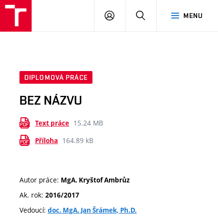
VUT
PŘIHLÁSIT
HLEDAT
MENU
SE
DIPLOMOVÁ PRÁCE
BEZ NÁZVU
15.24 MB
Text práce
164.89 kB
Příloha
Autor práce:
MgA. Kryštof Ambrůz
Ak. rok:
2016/2017
Vedoucí:
doc. MgA. Jan Šrámek, Ph.D.