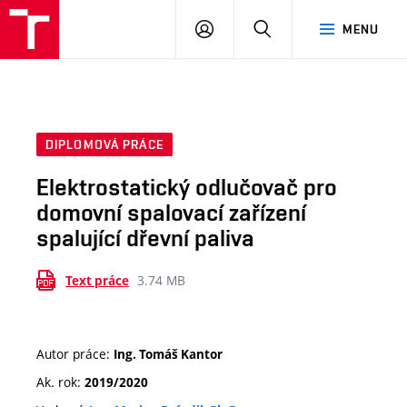
VUT
PŘIHLÁSIT
HLEDAT
MENU
SE
DIPLOMOVÁ PRÁCE
Elektrostatický odlučovač pro
domovní spalovací zařízení
spalující dřevní paliva
3.74 MB
Text práce
Autor práce:
Ing. Tomáš Kantor
Ak. rok:
2019/2020