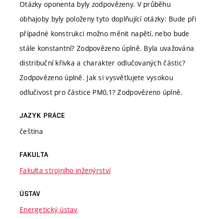
Otázky oponenta byly zodpovězeny. V průběhu
obhajoby byly položeny tyto doplňující otázky: Bude při
případné konstrukci možno měnit napětí, nebo bude
stále konstantní? Zodpovězeno úplně. Byla uvažována
distribuční křivka a charakter odlučovaných částic?
Zodpovězeno úplně. Jak si vysvětlujete vysokou
odlučivost pro částice PM0,1? Zodpovězeno úplně.
JAZYK PRÁCE
čeština
FAKULTA
Fakulta strojního inženýrství
ÚSTAV
Energetický ústav