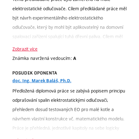
elektrostatické odlučovače. Cílem předkládané práce měl
být návrh experimentálního elektrostatického
odlučovače, který by mohl být aplikovatelný na domovní
spalovací zařízení spalující tuhá dřevní paliva. Cílem měl
být návrh pouze mechanické části odlučovače. U
Zobrazit více
elektrické části odlučovače se předpokládá využití
Známka navržená vedoucím:
A
vhodných a komerčně dostupných VN elektrických zdrojů,
POSUDEK OPONENTA
tato část odlučovače proto nebyla předmětem zadání.
doc. Ing. Marek Baláš, Ph.D.
Zvolené téma, především pak vytvoření konstrukčního
Předložená diplomová práce se zabývá popisem principu
návrhu odlučovače na základě podkladů získaných
odprašování spalin elektrostatickými odlučovači,
modelováním, považuji za spíše náročnější a časově
přehledem dosud testovaných EO pro malé kotle a
pracnější. Pro vypracování bylo vhodné projít množství
návrhem vlastní konstrukce vč. matematického modelu.
informačních zdrojů. Student v této části práce
Práce je přehledná, jednotlivé kapitoly na sebe logicky
postupoval systematicky, využíval dostupné informační
navazují (snad s výjimkou kapitoly o biomase, na kterou
zdroje a vyhledával v nich. Práce byla řešena průběžně,