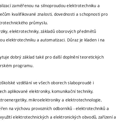
lizací zaměřenou na silnoproudou elektrotechniku a
ečům kvalifikované znalosti, dovednosti a schopnosti pro
ektrotechnického průmyslu.
fyziky, elektrotechniky, základů oborových předmětů
u elektrotechniku a automatizaci. Důraz je kladen i na
je dobrý základ také pro další doplnění teoretických
terském programu.
oškolské vzdělání ve všech oborech slaboproudé i
tech aplikované elektroniky, komunikační techniky,
ktroenergetiky, mikroelektroniky a elektrotechnologie,
ěřen na výchovu provozních odborníků - elektrotechniků a
využití elektrotechnických a elektronických obvodů, zařízení a