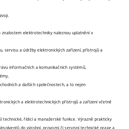
voji.
znalostem elektrotechniky naleznou uplatnění v
, servisu a údržby elektronických zařízení, přístrojů a
právu informačních a komunikačních systémů,
témy,
obchodních a dalších společnostech, a to nejen
tronických a elektrotechnických přístrojů a zařízení včetně
í technické, řídicí a manažerské funkce. Výrazně prakticky
olventů do výrobní, provozní či servisní technické praxe a