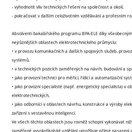
- vyhodnotit vliv technických řešení na společnost a okolí,
- pokračovat v dalším celoživotním vzdělávání a profesním roz
Absolventi bakalářského programu BPA-ELE díky všeobecným 
nejrůznějších oblastech elektrotechnického průmyslu:
• v provozu komunikačních a dalších spojových služeb, provozu
systémů,
• v technických pozicích zaměřených na návrh, budování a s
• jako provozní technici pro měřicí, řídicí a automatizační sys
• jako provozní specialisté (např. energetický specialista) v 
elektrotechnických,
• jako odborníci v oblastech návrhu, konstrukce a výroby elek
zařízení s vestavěnou inteligencí.
Ve všech těchto oblastech jsou rovněž schopni vykonávat nižš
zaměřené vysokoškolské vzdělání umožňuje přímé nasazení abs