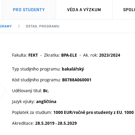
PRO STUDENTY
VĚDA A VÝZKUM
SPOL
OGRAMY
DETAIL PROGRAMU
Fakulta:
Zkratka:
Ak. rok:
FEKT
BPA-ELE
2023/2024
Typ studijního programu:
bakalářský
Kód studijního programu:
B0788A060001
Udělovaný titul:
Bc.
Jazyk výuky:
angličtina
Poplatek za studium:
,
1000 EUR/ročně pro studenty z EU
1000
Akreditace:
28.5.2019 - 28.5.2029