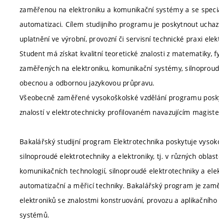
zaměřenou na elektroniku a komunikační systémy a se specia
automatizaci. Cílem studijního programu je poskytnout uchaz
uplatnění ve výrobní, provozní či servisní technické praxi el
Student má získat kvalitní teoretické znalosti z matematiky, 
zaměřených na elektroniku, komunikační systémy, silnoproudo
obecnou a odbornou jazykovou průpravu.
Všeobecně zaměřené vysokoškolské vzdělání programu poskytu
znalostí v elektrotechnicky profilovaném navazujícím magis
Bakalářský studijní program Elektrotechnika poskytuje vysok
silnoproudé elektrotechniky a elektroniky, tj. v různých oblas
komunikačních technologií, silnoproudé elektrotechniky a ele
automatizační a měřicí techniky. Bakalářský program je zam
elektroniků se znalostmi konstruování, provozu a aplikačního 
systémů.