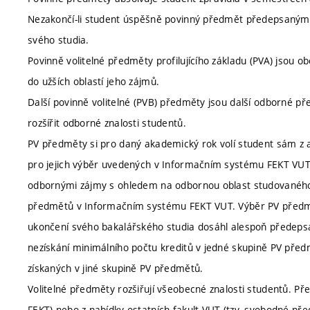
Nezakončí-li student úspěšně povinný předmět předepsaným 
svého studia.
Povinně volitelné předměty profilujícího základu (PVA) jsou 
do užších oblastí jeho zájmů.
Další povinně volitelné (PVB) předměty jsou další odborné p
rozšířit odborné znalosti studentů.
PV předměty si pro daný akademický rok volí student sám z ak
pro jejich výběr uvedených v Informačním systému FEKT VUT.
odbornými zájmy s ohledem na odbornou oblast studovaného
předmětů v Informačním systému FEKT VUT. Výběr PV předmětů
ukončení svého bakalářského studia dosáhl alespoň předeps
nezískání minimálního počtu kreditů v jedné skupině PV pře
získaných v jiné skupině PV předmětů.
Volitelné předměty rozšiřují všeobecné znalosti studentů. Pře
FEKT) nebo z nabídky ostatních fakult VUT (tzv. svobodné př