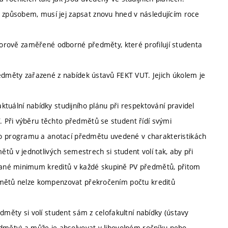
způsobem, musí jej zapsat znovu hned v následujícím roce
oborově zaměřené odborné předměty, které profilují studenta
ředměty zařazené z nabídek ústavů FEKT VUT. Jejich úkolem je
tuální nabídky studijního plánu při respektování pravidel
 Při výběru těchto předmětů se student řídí svými
 programu a anotací předmětu uvedené v charakteristikách
 v jednotlivých semestrech si student volí tak, aby při
ané minimum kreditů v každé skupině PV předmětů, přitom
dmětů nelze kompenzovat překročením počtu kreditů
dměty si volí student sám z celofakultní nabídky (ústavy
edměty) a může je absolvovat v libovolném ročníku nebo