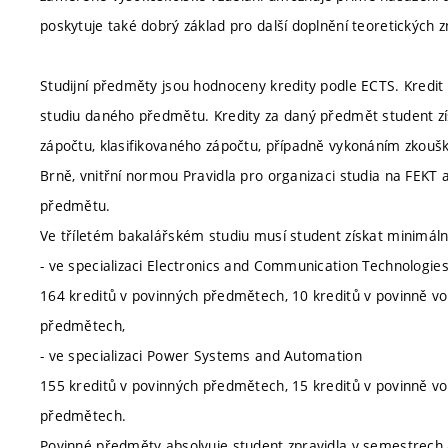
poskytuje také dobrý základ pro další doplnění teoretických 
Studijní předměty jsou hodnoceny kredity podle ECTS. Kredit 
studiu daného předmětu. Kredity za daný předmět student zí
zápočtu, klasifikovaného zápočtu, případně vykonáním zkou
Brně, vnitřní normou Pravidla pro organizaci studia na FEK
předmětu.
Ve tříletém bakalářském studiu musí student získat minimáln
- ve specializaci Electronics and Communication Technologie
164 kreditů v povinných předmětech, 10 kreditů v povinně vo
předmětech,
- ve specializaci Power Systems and Automation
155 kreditů v povinných předmětech, 15 kreditů v povinně vo
předmětech.
Povinné předměty absolvuje student zpravidla v semestrech a 