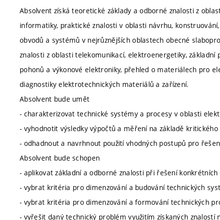
Absolvent získá teoretické základy a odborné znalosti z oblast
informatiky, praktické znalosti v oblasti návrhu, konstruování
obvodů a systémů v nejrůznějších oblastech obecné slaboprou
znalosti z oblasti telekomunikací, elektroenergetiky, základní p
pohonů a výkonové elektroniky, přehled o materiálech pro elek
diagnostiky elektrotechnických materiálů a zařízení.
Absolvent bude umět
- charakterizovat technické systémy a procesy v oblasti elekt
- vyhodnotit výsledky výpočtů a měření na základě kritického 
- odhadnout a navrhnout použití vhodných postupů pro řešen
Absolvent bude schopen
- aplikovat základní a odborné znalosti při řešení konkrétních
- vybrat kritéria pro dimenzování a budování technických sys
- vybrat kritéria pro dimenzování a formování technických pr
- vyřešit daný technický problém využitím získaných znalostí