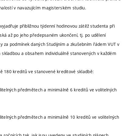
znalostí v navazujícím magisterském studiu.
vyjadřuje přibližnou týdenní hodinovou zátěž studenta při
ská až po jeho předepsaném ukončení, tj. po udělení
šky za podmínek daných Studijním a zkušebním řádem VUT v
T a skladbou a obsahem individuálně stanovených v každém
ě 180 kreditů ve stanovené kreditové skladbě:
s
litelných předmětech a minimálně 6 kreditů ve volitelných
litelných předmětech a minimálně 10 kreditů ve volitelných
ročnících tak, jak jsou uvedeny ve studijních plánech.