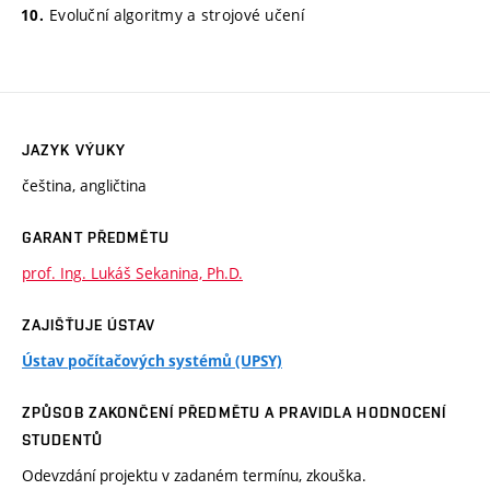
Evoluční algoritmy a strojové učení
JAZYK VÝUKY
čeština, angličtina
GARANT PŘEDMĚTU
prof. Ing. Lukáš Sekanina, Ph.D.
ZAJIŠŤUJE ÚSTAV
Ústav počítačových systémů (UPSY)
ZPŮSOB ZAKONČENÍ PŘEDMĚTU A PRAVIDLA HODNOCENÍ
STUDENTŮ
Odevzdání projektu v zadaném termínu, zkouška.