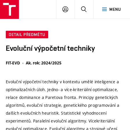
VUT
PŘIHLÁSIT
HLEDAT
MENU
SE
DETAIL PŘEDMĚTU
Evoluční výpočetní techniky
FIT-EVD
Ak. rok: 2024/2025
Evoluční výpočetní techniky v kontextu umělé inteligence a
optimalizačních úloh. Jedno- a více-kriteriální optimalizace,
relace dominance a Paretova fronta. Principy genetických
algoritmů, evoluční strategie, genetického programování a
dalších evolučních heuristik. Statistické vyhodnocení
experimentů. Paralelní evoluční algoritmy. Vícekriteriální
evoluční optimalizace. Evoluční algoritmy a strojové učení.