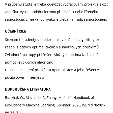
V průběhu studia je třeba odevzdat vypracovaný projekt a složit
zkoušku. Výuka probíhá formou přednášek nebo řízeného
samostudia; zmeškanou výuku je třeba nahradit samostudiem.
UČEBNÍ CÍLE
Seznámit studenty s moderními evolučními algoritmy pro
řešení složitých optimalizačních a návrhových problémů.
Zvládnuté postupy při řešení složitých optimalizačních úloh
pomocí evolučních algoritmů.
Hlubší pochopení problému optimalizace a jeho řešení v
počítačovém inženýrství.
DOPORUČENÁ LITERATURA
Banzhaf, W., Machado, P., Zhang, M. (eds): Handbook of
Evolutionary Machine Learning. Springer, 2023, ISBN 978-981-
99-3813-1.