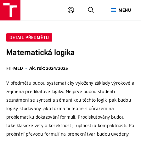
VUT
PŘIHLÁSIT
HLEDAT
MENU
SE
DETAIL PŘEDMĚTU
Matematická logika
FIT-MLD
Ak. rok: 2024/2025
V předmětu budou systematicky vyloženy základy výrokové a
zejména predikátové logiky. Nejprve budou studenti
seznámeni se syntaxí a sémantikou těchto logik, pak budou
logiky studovány jako formální teorie s důrazem na
problematiku dokazování formulí. Prodiskutovány budou
také klasické věty o korektnosti, úplnosti a kompaktnosti. Po
probrání převodu formulí na prenexní tvar budou uvedeny