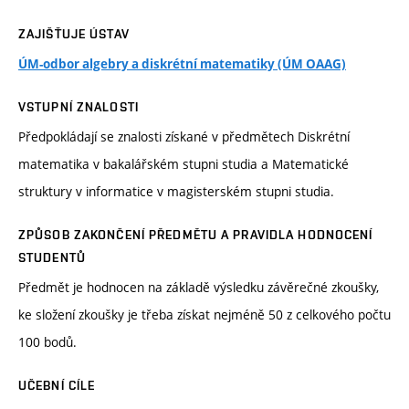
ZAJIŠŤUJE ÚSTAV
ÚM-odbor algebry a diskrétní matematiky (ÚM OAAG)
VSTUPNÍ ZNALOSTI
Předpokládají se znalosti získané v předmětech Diskrétní
matematika v bakalářském stupni studia a Matematické
struktury v informatice v magisterském stupni studia.
ZPŮSOB ZAKONČENÍ PŘEDMĚTU A PRAVIDLA HODNOCENÍ
STUDENTŮ
Předmět je hodnocen na základě výsledku závěrečné zkoušky,
ke složení zkoušky je třeba získat nejméně 50 z celkového počtu
100 bodů.
UČEBNÍ CÍLE