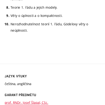
Teorie 1. řádu a jejich modely.
Věty o úplnosti a o kompaktnosti.
Nerozhodnutelnost teorií 1. řádu, Gödelovy věty o
neúplnosti.
JAZYK VÝUKY
čeština, angličtina
GARANT PŘEDMĚTU
prof. RNDr. Josef Šlapal, CSc.