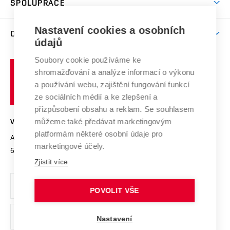
SPOLUPRÁCE
Celoživotní vzdělávání
Brno
Podpora excelence
Závěrečné práce
Studium bez bariér
Zpracování osobních údajů uchazečů o studium
Firemní spolupráce
Mezinárodní vědecká rada
Nastavení cookies a osobních
O UNIVERZITĚ
Doktorské studium
Podpora podnikání
E-přihláška
údajů
Zahraniční spolupráce
Systém zajišťování kvality výzkumu
Profil univerzity
Spolupráce se školami
Soubory cookie používáme ke
Vysoké
Výzkumné infrastruktury
shromažďování a analýze informací o výkonu
Udržitelná univerzita
učení
Služby univerzity
Transfer znalostí
a používání webu, zajištění fungování funkcí
technické
Podnikavá univerzita / ContriBUTe
Mezinárodní dohody
ze sociálních médií a ke zlepšení a
Open Science
v
Bezpečná univerzita
přizpůsobení obsahu a reklam. Se souhlasem
Univerzitní sítě
Brně
Projekty
můžeme také předávat marketingovým
VYSOKÉ UČENÍ TECHNICKÉ V BRNĚ
Vyznamenání
platformám některé osobní údaje pro
Projekty ze strukturálních fondů
Antonínská 548/1
www.vut.cz
marketingové účely.
Organizační struktura
602 00 Brno
vut@vutbr.cz
Specifický výzkum
Zjistit více
Úřední deska
Ochrana osobních údajů
POVOLIT VŠE
(externí
Pracovní příležitosti
Nastavení
odkaz)