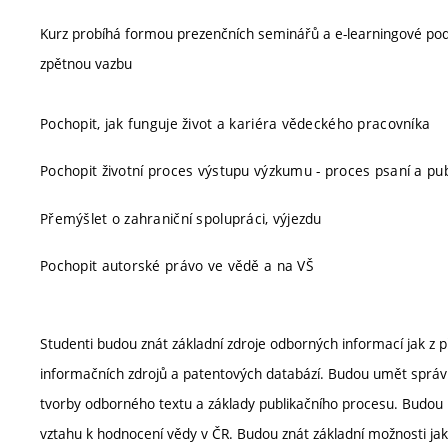
Kurz probíhá formou prezenčních seminářů a e-learningové podp
zpětnou vazbu
Pochopit, jak funguje život a kariéra vědeckého pracovníka
Pochopit životní proces výstupu výzkumu - proces psaní a pub
Přemýšlet o zahraniční spolupráci, výjezdu
Pochopit autorské právo ve vědě a na VŠ
Studenti budou znát základní zdroje odborných informací jak z 
informačních zdrojů a patentových databází. Budou umět správně
tvorby odborného textu a základy publikačního procesu. Budou u
vztahu k hodnocení vědy v ČR. Budou znát základní možnosti jak