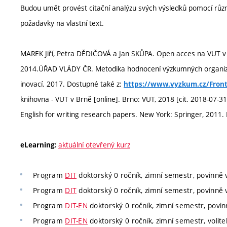
Budou umět provést citační analýzu svých výsledků pomocí různ
požadavky na vlastní text.
MAREK Jiří, Petra DĚDIČOVÁ a Jan SKŮPA. Open acces na VUT v B
2014.ÚŘAD VLÁDY ČR. Metodika hodnocení výzkumných organiza
inovací. 2017. Dostupné také z:
https://www.vyzkum.cz/Fron
knihovna - VUT v Brně [online]. Brno: VUT, 2018 [cit. 2018-07-3
English for writing research papers. New York: Springer, 2011.
aktuální otevřený kurz
eLearning:
Program
DIT
doktorský 0 ročník, zimní semestr, povinně v
Program
DIT
doktorský 0 ročník, zimní semestr, povinně v
Program
DIT-EN
doktorský 0 ročník, zimní semestr, povinn
Program
DIT-EN
doktorský 0 ročník, zimní semestr, volite