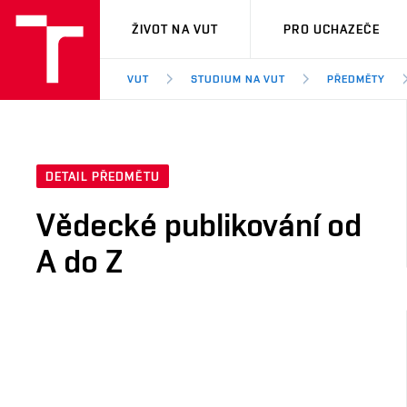
VUT
ŽIVOT NA VUT
PRO UCHAZEČE
VUT
STUDIUM NA VUT
PŘEDMĚTY
DETAIL PŘEDMĚTU
Vědecké publikování od
A do Z