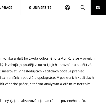
PŘIHLÁSIT
HLEDAT
UPRÁCE
O UNIVERZITĚ
EN
SE
 vzniku a dalšího života odborného textu. Kurz se v prvních
ých zdrojů (a později v kurzu i jejich správnému použití vč.
k směřovat. V následujících kapitolách podává přehled
i zahraničních pobytů a spolupráce. V posledních kapitolách
edků vědecké práce, citačním analýzám a dílčím minoritním
itelný, tj. jeho absolvování je nad rámec povinného počtu