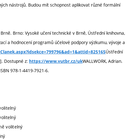
ých nástrojů. Budou mít schopnost aplikovat různé formální
rně. Brno: Vysoké učení technické v Brně, Ústřední knihovna,
cí a hodnocení programů účelové podpory výzkumu, vývoje a
Ústřední
tClanek.aspx?idsekce=799796&ad=1&attid=825165
1]. Dostupné z:
WALLWORK, Adrian.
https://www.vutbr.cz/uk
 ISBN 978-1-4419-7921-6.
olitelný
olitelný
ě volitelný
lný