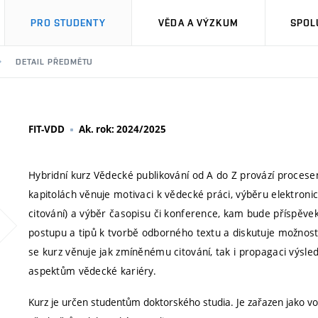
PRO STUDENTY
VĚDA A VÝZKUM
SPOL
DETAIL PŘEDMĚTU
FIT-VDD
Ak. rok: 2024/2025
Hybridní kurz Vědecké publikování od A do Z provází procesem
kapitolách věnuje motivaci k vědecké práci, výběru elektronick
citování) a výběr časopisu či konference, kam bude příspěve
postupu a tipů k tvorbě odborného textu a diskutuje možnost
se kurz věnuje jak zmíněnému citování, tak i propagaci výsl
aspektům vědecké kariéry.
Kurz je určen studentům doktorského studia. Je zařazen jako vol