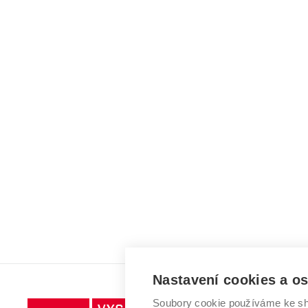
Nastavení cookies a o
Soubory cookie používáme ke sh
Vysoké