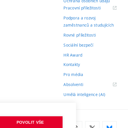
Ochrana osobních údajů
(externí
Pracovní příležitosti
odkaz)
Podpora a rozvoj
zaměstnanců a studujících
Rovné příležitosti
Sociální bezpečí
HR Award
Kontakty
Pro média
(externí
Absolventi
odkaz)
Umělá inteligence (AI)
POVOLIT VŠE