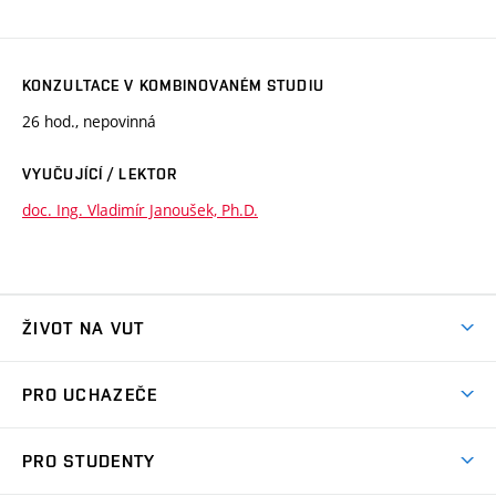
KONZULTACE V KOMBINOVANÉM STUDIU
26 hod., nepovinná
VYUČUJÍCÍ / LEKTOR
doc. Ing. Vladimír Janoušek, Ph.D.
ŽIVOT NA VUT
Atmosféra VUT
PRO UCHAZEČE
Prostory školy
Proč na VUT
Koleje
PRO STUDENTY
Studijní programy
Stravování