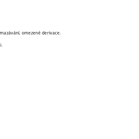
ymazávání, omezené derivace.
i.
.