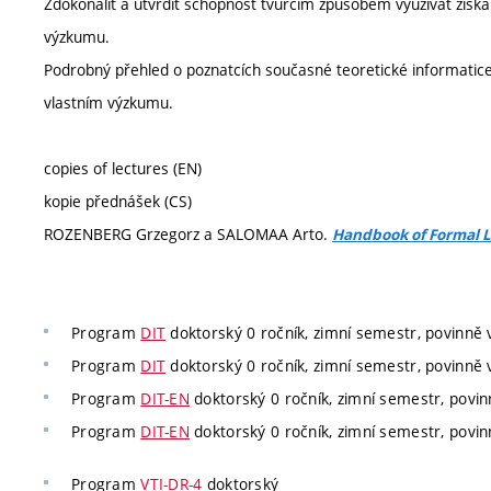
Zdokonalit a utvrdit schopnost tvůrčím způsobem využívat získ
výzkumu.
Podrobný přehled o poznatcích současné teoretické informatice 
vlastním výzkumu.
copies of lectures (EN)
kopie přednášek (CS)
ROZENBERG Grzegorz a SALOMAA Arto.
Handbook of Formal 
Program
DIT
doktorský 0 ročník, zimní semestr, povinně v
Program
DIT
doktorský 0 ročník, zimní semestr, povinně v
Program
DIT-EN
doktorský 0 ročník, zimní semestr, povinn
Program
DIT-EN
doktorský 0 ročník, zimní semestr, povinn
Program
VTI-DR-4
doktorský