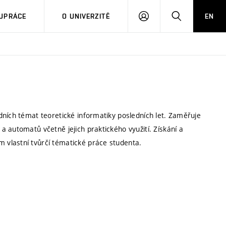
PŘIHLÁSIT
HLEDAT
UPRÁCE
O UNIVERZITĚ
EN
SE
dních témat teoretické informatiky posledních let. Zaměřuje
 automatů včetně jejich praktického využití. Získání a
vlastní tvůrčí tématické práce studenta.