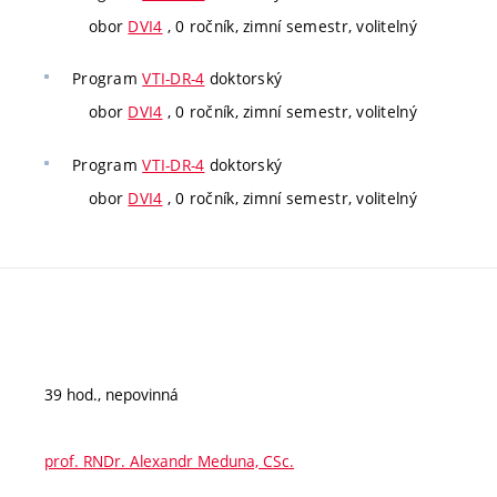
obor
DVI4
, 0 ročník, zimní semestr, volitelný
Program
VTI-DR-4
doktorský
obor
DVI4
, 0 ročník, zimní semestr, volitelný
Program
VTI-DR-4
doktorský
obor
DVI4
, 0 ročník, zimní semestr, volitelný
39 hod., nepovinná
prof. RNDr. Alexandr Meduna, CSc.