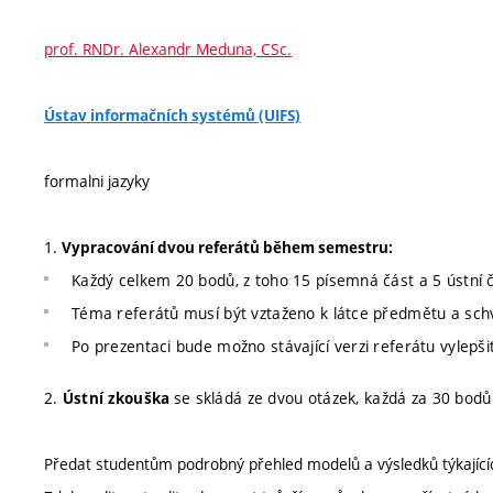
prof. RNDr. Alexandr Meduna, CSc.
Ústav informačních systémů (UIFS)
formalni jazyky
1.
Vypracování dvou referátů během semestru:
Každý celkem 20 bodů, z toho 15 písemná část a 5 ústní č
Téma referátů musí být vztaženo k látce předmětu a sc
Po prezentaci bude možno stávající verzi referátu vylepš
2.
se skládá ze dvou otázek, každá za 30 bodů
Ústní zkouška
Předat studentům podrobný přehled modelů a výsledků týkajícíc