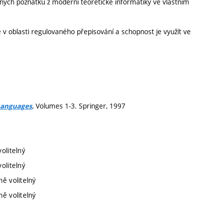
aných poznatků z moderní teoretické informatiky ve vlastním
v oblasti regulovaného přepisování a schopnost je využít ve
, Volumes 1-3. Springer, 1997
Languages
olitelný
olitelný
ě volitelný
ě volitelný