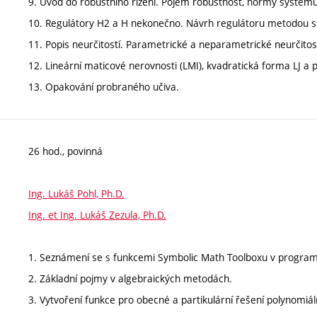
9. Úvod do robustního řízení. Pojem robustnost, normy systémů
10. Regulátory H2 a H nekonečno. Návrh regulátoru metodou smí
11. Popis neurčitostí. Parametrické a neparametrické neurčitos
12. Lineární maticové nerovnosti (LMI), kvadratická forma LJ 
13. Opakování probraného učiva.
26 hod., povinná
Ing. Lukáš Pohl, Ph.D.
Ing. et Ing. Lukáš Zezula, Ph.D.
1. Seznámení se s funkcemi Symbolic Math Toolboxu v progra
2. Základní pojmy v algebraických metodách.
3. Vytvoření funkce pro obecné a partikulární řešení polynomiál