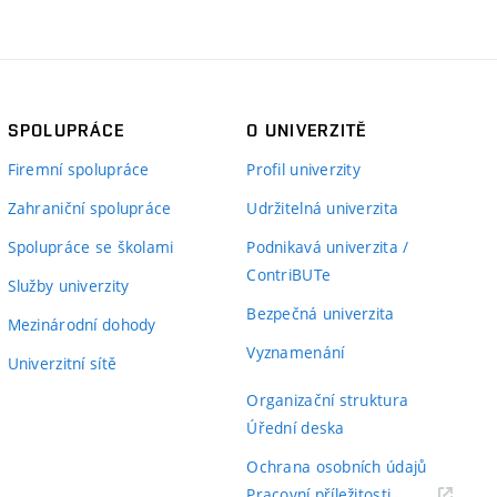
SPOLUPRÁCE
O UNIVERZITĚ
Firemní spolupráce
Profil univerzity
Zahraniční spolupráce
Udržitelná univerzita
Spolupráce se školami
Podnikavá univerzita /
ContriBUTe
Služby univerzity
Bezpečná univerzita
Mezinárodní dohody
Vyznamenání
Univerzitní sítě
Organizační struktura
Úřední deska
Ochrana osobních údajů
(externí
Pracovní příležitosti