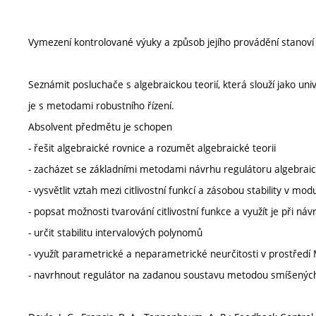
Vymezení kontrolované výuky a způsob jejího provádění stanov
Seznámit posluchače s algebraickou teorií, která slouží jako uni
je s metodami robustního řízení.
Absolvent předmětu je schopen
- řešit algebraické rovnice a rozumět algebraické teorii
- zacházet se základními metodami návrhu regulátoru algebra
- vysvětlit vztah mezi citlivostní funkcí a zásobou stability v mod
- popsat možnosti tvarování citlivostní funkce a využít je při ná
- určit stabilitu intervalových polynomů
- využít parametrické a neparametrické neurčitosti v prostřed
- navrhnout regulátor na zadanou soustavu metodou smíšených c