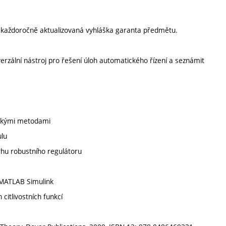
í každoročně aktualizovaná vyhláška garanta předmětu.
verzální nástroj pro řešení úloh automatického řízení a seznámit
ickými metodami
ulu
vrhu robustního regulátoru
í MATLAB Simulink
itlivostních funkcí