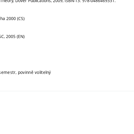
ol Theory, Dover Publications, 2009, ISBN-13: 978-0486469331.
raha 2000 (CS)
ISC, 2005 (EN)
 semestr, povinně volitelný