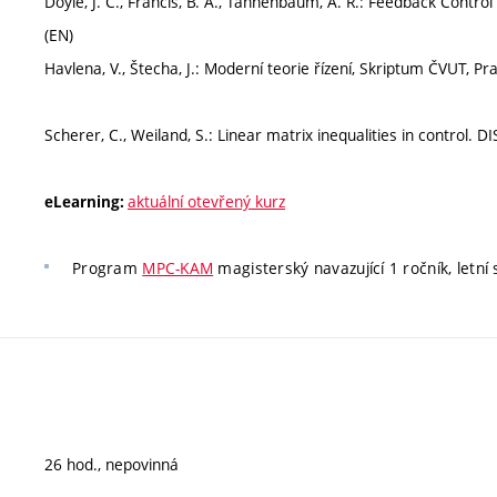
Doyle, J. C., Francis, B. A., Tannenbaum, A. R.: Feedback Contr
(EN)
Havlena, V., Štecha, J.: Moderní teorie řízení, Skriptum ČVUT, P
Scherer, C., Weiland, S.: Linear matrix inequalities in control. D
aktuální otevřený kurz
eLearning:
Program
MPC-KAM
magisterský navazující 1 ročník, letní
26 hod., nepovinná