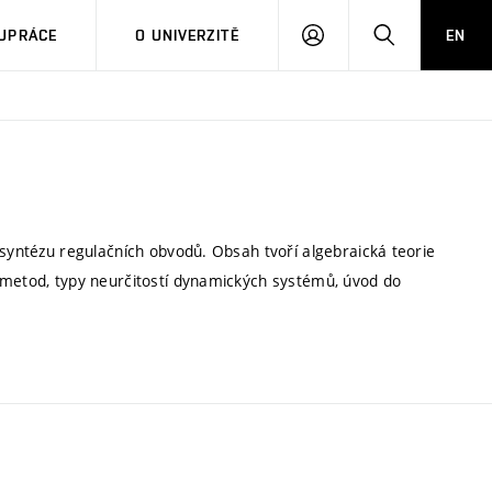
PŘIHLÁSIT
HLEDAT
UPRÁCE
O UNIVERZITĚ
EN
SE
 syntézu regulačních obvodů. Obsah tvoří algebraická teorie
 metod, typy neurčitostí dynamických systémů, úvod do