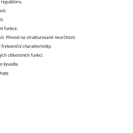
 regulátoru.
sti.
i.
ní funkce.
sti. Převod na strukturované neurčitosti.
frekvenční charakteristiky.
 citlivostních funkcí.
o kyvadla.
tupy.