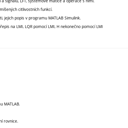
 a signálů, LFT, systémové matice a operace s nimi.
šených citlivostních funkcí.
ti, jejich popis v programu MATLAB Simulink.
a přepis na LMI, LQR pomocí LMI, H nekonečno pomocí LMI
mu MATLAB.
ní rovnice.