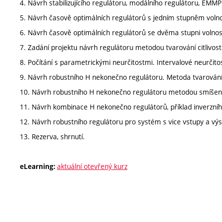
4. Návrh stabilizujícího regulátoru, modálního regulátoru, EMMP
5. Návrh časově optimálních regulátorů s jedním stupněm volno
6. Návrh časově optimálních regulátorů se dvěma stupni volnost
7. Zadání projektu návrh regulátoru metodou tvarování citlivost
8. Počítání s parametrickými neurčitostmi. Intervalové neurčito
9. Návrh robustního H nekonečno regulátoru. Metoda tvarování 
10. Návrh robustního H nekonečno regulátoru metodou smíšených
11. Návrh kombinace H nekonečno regulátorů, příklad inverzníh
12. Návrh robustního regulátoru pro systém s vice vstupy a výs
13. Rezerva, shrnutí.
aktuální otevřený kurz
eLearning: