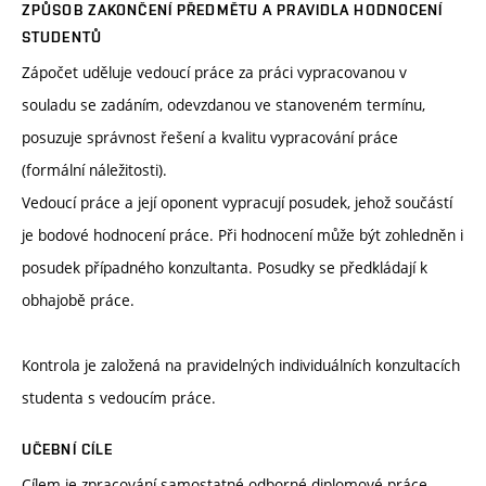
ZPŮSOB ZAKONČENÍ PŘEDMĚTU A PRAVIDLA HODNOCENÍ
STUDENTŮ
Zápočet uděluje vedoucí práce za práci vypracovanou v
souladu se zadáním, odevzdanou ve stanoveném termínu,
posuzuje správnost řešení a kvalitu vypracování práce
(formální náležitosti).
Vedoucí práce a její oponent vypracují posudek, jehož součástí
je bodové hodnocení práce. Při hodnocení může být zohledněn i
posudek případného konzultanta. Posudky se předkládají k
obhajobě práce.
Kontrola je založená na pravidelných individuálních konzultacích
studenta s vedoucím práce.
UČEBNÍ CÍLE
Cílem je zpracování samostatné odborné diplomové práce