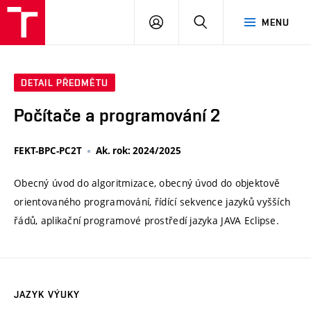
VUT
PŘIHLÁSIT
HLEDAT
MENU
SE
DETAIL PŘEDMĚTU
Počítače a programování 2
FEKT-BPC-PC2T
Ak. rok: 2024/2025
Obecný úvod do algoritmizace, obecný úvod do objektově
orientovaného programování, řídící sekvence jazyků vyšších
řádů, aplikační programové prostředí jazyka JAVA Eclipse.
JAZYK VÝUKY