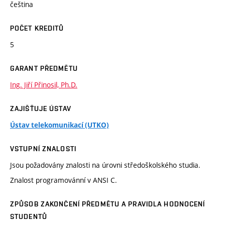
čeština
POČET KREDITŮ
5
GARANT PŘEDMĚTU
Ing. Jiří Přinosil, Ph.D.
ZAJIŠŤUJE ÚSTAV
Ústav telekomunikací (UTKO)
VSTUPNÍ ZNALOSTI
Jsou požadovány znalosti na úrovni středoškolského studia.
Znalost programovánní v ANSI C.
ZPŮSOB ZAKONČENÍ PŘEDMĚTU A PRAVIDLA HODNOCENÍ
STUDENTŮ