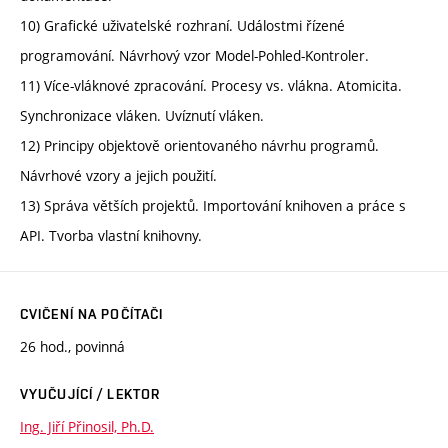
10) Grafické uživatelské rozhraní. Událostmi řízené
programování. Návrhový vzor Model-Pohled-Kontroler.
11) Více-vláknové zpracování. Procesy vs. vlákna. Atomicita.
Synchronizace vláken. Uvíznutí vláken.
12) Principy objektově orientovaného návrhu programů.
Návrhové vzory a jejich použití.
13) Správa větších projektů. Importování knihoven a práce s
API. Tvorba vlastní knihovny.
CVIČENÍ NA POČÍTAČI
26 hod., povinná
VYUČUJÍCÍ / LEKTOR
Ing. Jiří Přinosil, Ph.D.