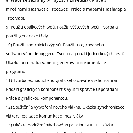
8) Práce se seznamy (ArrayList a LinkedList). Práce s
množinami (HashSet a TreeeSet). Práce s mapami (HashMap a
TreeMap).
9) Použití obálkových typů. Použití výčtových typů. Tvorba a
použití generické třídy.
10) Použití kontrolních výpisů. Použití integrovaného
softwarového debuggeru. Tvorba a použití jednotkových testů.
Ukázka automatizovaného generování dokumentace
programu.
11) Tvorba jednoduchého grafického uživatelského rozhraní.
Přidání grafických komponent s využití správce uspořádání.
Práce s grafickou komponentou.
12) Spuštění a vytvoření nového vlákna. Ukázka synchronizace
vláken. Realizace komunikace mezi vláky.
13) Ukázka dodržení návrhového principu SOLID. Ukázka