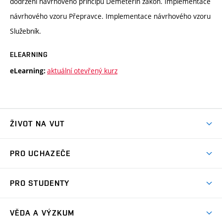
dodržení návrhového principu Deméteřin zákon. Implementace
návrhového vzoru Přepravce. Implementace návrhového vzoru
Služebník.
ELEARNING
aktuální otevřený kurz
eLearning:
ŽIVOT NA VUT
Atmosféra VUT
PRO UCHAZEČE
Prostory školy
Proč na VUT
Koleje
PRO STUDENTY
Studijní programy
Stravování
Předměty
Studijní předpisy
Studium a stáže v zahraničí
Stipendia
Dny otevřených dveří
VĚDA A VÝZKUM
Sport na VUT
(externí
Studijní programy
Poplatky za studium
Uznání zahraničního vzdělání
Knihovny