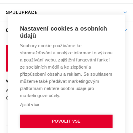
Aktivity pro juniory
Studentský život
odkaz)
Věda a výzkum na VUT
Harmonogram akademického roku
Zpracování osobních údajů studentů
Sociální bezpečí
SPOLUPRÁCE
Celoživotní vzdělávání
Brno
Podpora excelence
Závěrečné práce
Studium bez bariér
Zpracování osobních údajů uchazečů o studium
Firemní spolupráce
Mezinárodní vědecká rada
Nastavení cookies a osobních
O UNIVERZITĚ
Doktorské studium
Podpora podnikání
E-přihláška
údajů
Zahraniční spolupráce
Systém zajišťování kvality výzkumu
Profil univerzity
Spolupráce se školami
Soubory cookie používáme ke
Vysoké
Výzkumné infrastruktury
shromažďování a analýze informací o výkonu
Udržitelná univerzita
učení
Služby univerzity
Transfer znalostí
a používání webu, zajištění fungování funkcí
technické
Podnikavá univerzita / ContriBUTe
Mezinárodní dohody
ze sociálních médií a ke zlepšení a
Open Science
v
Bezpečná univerzita
přizpůsobení obsahu a reklam. Se souhlasem
Univerzitní sítě
Brně
Projekty
můžeme také předávat marketingovým
VYSOKÉ UČENÍ TECHNICKÉ V BRNĚ
Vyznamenání
platformám některé osobní údaje pro
Projekty ze strukturálních fondů
Antonínská 548/1
www.vut.cz
marketingové účely.
Organizační struktura
602 00 Brno
vut@vutbr.cz
Specifický výzkum
Zjistit více
Úřední deska
Ochrana osobních údajů
POVOLIT VŠE