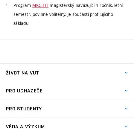
Program
MKC-TIT
magisterský navazující 1 ročník, letní
semestr, povinně volitelný, je součástí profilujícího
základu
ŽIVOT NA VUT
Atmosféra VUT
PRO UCHAZEČE
Prostory školy
Proč na VUT
Koleje
PRO STUDENTY
Studijní programy
Stravování
Předměty
Studijní předpisy
Studium a stáže v zahraničí
Stipendia
Dny otevřených dveří
VĚDA A VÝZKUM
Sport na VUT
(externí
Studijní programy
Poplatky za studium
Uznání zahraničního vzdělání
Knihovny