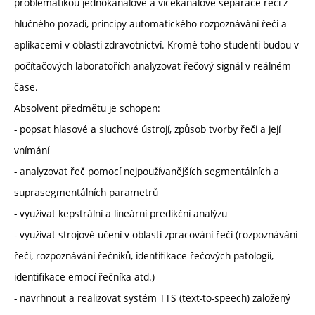
problematikou jednokanálové a vícekanálové separace řeči z
hlučného pozadí, principy automatického rozpoznávání řeči a
aplikacemi v oblasti zdravotnictví. Kromě toho studenti budou v
počítačových laboratořích analyzovat řečový signál v reálném
čase.
Absolvent předmětu je schopen:
- popsat hlasové a sluchové ústrojí, způsob tvorby řeči a její
vnímání
- analyzovat řeč pomocí nejpoužívanějších segmentálních a
suprasegmentálních parametrů
- využívat kepstrální a lineární predikční analýzu
- využívat strojové učení v oblasti zpracování řeči (rozpoznávání
řeči, rozpoznávání řečníků, identifikace řečových patologií,
identifikace emocí řečníka atd.)
- navrhnout a realizovat systém TTS (text-to-speech) založený