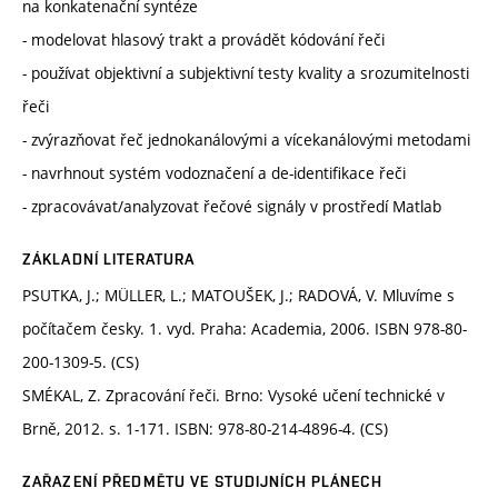
na konkatenační syntéze
- modelovat hlasový trakt a provádět kódování řeči
- používat objektivní a subjektivní testy kvality a srozumitelnosti
řeči
- zvýrazňovat řeč jednokanálovými a vícekanálovými metodami
- navrhnout systém vodoznačení a de-identifikace řeči
- zpracovávat/analyzovat řečové signály v prostředí Matlab
ZÁKLADNÍ LITERATURA
PSUTKA, J.; MÜLLER, L.; MATOUŠEK, J.; RADOVÁ, V. Mluvíme s
počítačem česky. 1. vyd. Praha: Academia, 2006. ISBN 978-80-
200-1309-5. (CS)
SMÉKAL, Z. Zpracování řeči. Brno: Vysoké učení technické v
Brně, 2012. s. 1-171. ISBN: 978-80-214-4896-4. (CS)
ZAŘAZENÍ PŘEDMĚTU VE STUDIJNÍCH PLÁNECH