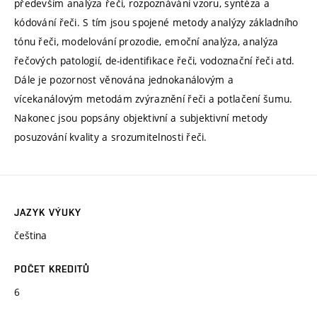
především analýza řeči, rozpoznávání vzoru, syntéza a
kódování řeči. S tím jsou spojené metody analýzy základního
tónu řeči, modelování prozodie, emoční analýza, analýza
řečových patologií, de-identifikace řeči, vodoznační řeči atd.
Dále je pozornost věnována jednokanálovým a
vícekanálovým metodám zvýraznění řeči a potlačení šumu.
Nakonec jsou popsány objektivní a subjektivní metody
posuzování kvality a srozumitelnosti řeči.
JAZYK VÝUKY
čeština
POČET KREDITŮ
6