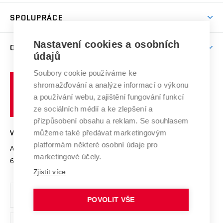
Aktivity pro juniory
Studentský život
odkaz)
Věda a výzkum na VUT
Harmonogram akademického roku
Zpracování osobních údajů studentů
Sociální bezpečí
SPOLUPRÁCE
Celoživotní vzdělávání
Brno
Podpora excelence
Závěrečné práce
Studium bez bariér
Zpracování osobních údajů uchazečů o studium
Firemní spolupráce
Mezinárodní vědecká rada
Nastavení cookies a osobních
O UNIVERZITĚ
Doktorské studium
Podpora podnikání
E-přihláška
údajů
Zahraniční spolupráce
Systém zajišťování kvality výzkumu
Profil univerzity
Spolupráce se školami
Soubory cookie používáme ke
Vysoké
Výzkumné infrastruktury
shromažďování a analýze informací o výkonu
Udržitelná univerzita
učení
Služby univerzity
Transfer znalostí
a používání webu, zajištění fungování funkcí
technické
Podnikavá univerzita / ContriBUTe
Mezinárodní dohody
ze sociálních médií a ke zlepšení a
Open Science
v
Bezpečná univerzita
přizpůsobení obsahu a reklam. Se souhlasem
Univerzitní sítě
Brně
Projekty
můžeme také předávat marketingovým
VYSOKÉ UČENÍ TECHNICKÉ V BRNĚ
Vyznamenání
platformám některé osobní údaje pro
Projekty ze strukturálních fondů
Antonínská 548/1
www.vut.cz
marketingové účely.
Organizační struktura
602 00 Brno
vut@vutbr.cz
Specifický výzkum
Zjistit více
Úřední deska
Ochrana osobních údajů
POVOLIT VŠE
(externí
Pracovní příležitosti