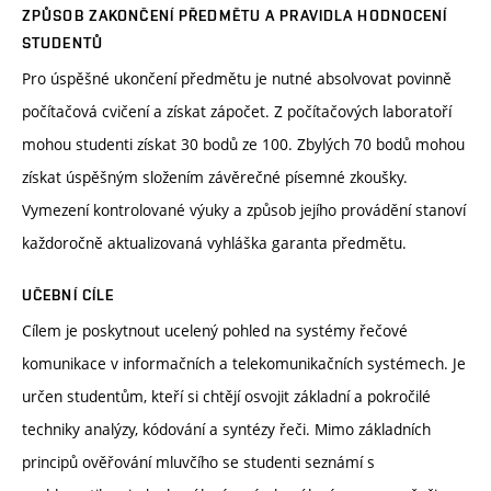
ZPŮSOB ZAKONČENÍ PŘEDMĚTU A PRAVIDLA HODNOCENÍ
STUDENTŮ
Pro úspěšné ukončení předmětu je nutné absolvovat povinně
počítačová cvičení a získat zápočet. Z počítačových laboratoří
mohou studenti získat 30 bodů ze 100. Zbylých 70 bodů mohou
získat úspěšným složením závěrečné písemné zkoušky.
Vymezení kontrolované výuky a způsob jejího provádění stanoví
každoročně aktualizovaná vyhláška garanta předmětu.
UČEBNÍ CÍLE
Cílem je poskytnout ucelený pohled na systémy řečové
komunikace v informačních a telekomunikačních systémech. Je
určen studentům, kteří si chtějí osvojit základní a pokročilé
techniky analýzy, kódování a syntézy řeči. Mimo základních
principů ověřování mluvčího se studenti seznámí s