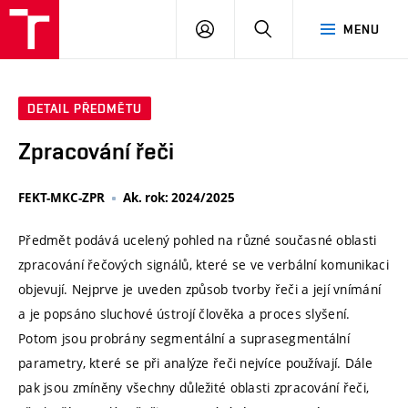
VUT
PŘIHLÁSIT
HLEDAT
MENU
SE
DETAIL PŘEDMĚTU
Zpracování řeči
FEKT-MKC-ZPR
Ak. rok: 2024/2025
Předmět podává ucelený pohled na různé současné oblasti
zpracování řečových signálů, které se ve verbální komunikaci
objevují. Nejprve je uveden způsob tvorby řeči a její vnímání
a je popsáno sluchové ústrojí člověka a proces slyšení.
Potom jsou probrány segmentální a suprasegmentální
parametry, které se při analýze řeči nejvíce používají. Dále
pak jsou zmíněny všechny důležité oblasti zpracování řeči,