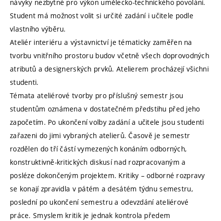
návyky nezbytné pro výkon umělecko-technického povolání.
Student má možnost volit si určité zadání i učitele podle
vlastního výběru.
Ateliér interiéru a výstavnictví je tématicky zaměřen na
tvorbu vnitřního prostoru budov včetně všech doprovodných
atributů a designerských prvků. Atelierem procházejí všichni
studenti.
Témata ateliérové tvorby pro příslušný semestr jsou
studentům oznámena v dostatečném předstihu před jeho
započetím. Po ukončení volby zadání a učitele jsou studenti
zařazeni do jimi vybraných atelierů. Časově je semestr
rozdělen do tří částí vymezených konáním odborných,
konstruktivně-kritických diskusí nad rozpracovaným a
posléze dokončeným projektem. Kritiky – odborné rozpravy
se konají zpravidla v pátém a desátém týdnu semestru,
poslední po ukončení semestru a odevzdání ateliérové
práce. Smyslem kritik je jednak kontrola předem