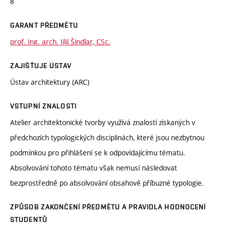
8
GARANT PŘEDMĚTU
prof. Ing. arch. Jiljí Šindlar, CSc.
ZAJIŠŤUJE ÚSTAV
Ústav architektury (ARC)
VSTUPNÍ ZNALOSTI
Atelier architektonické tvorby využívá znalostí získaných v
předchozích typologických disciplinách, které jsou nezbytnou
podmínkou pro přihlášení se k odpovídajícímu tématu.
Absolvování tohoto tématu však nemusí následovat
bezprostředně po absolvování obsahově příbuzné typologie.
ZPŮSOB ZAKONČENÍ PŘEDMĚTU A PRAVIDLA HODNOCENÍ
STUDENTŮ