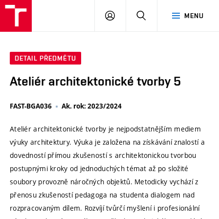
VUT
PŘIHLÁSIT
HLEDAT
MENU
SE
DETAIL PŘEDMĚTU
Ateliér architektonické tvorby 5
FAST-BGA036
Ak. rok: 2023/2024
Ateliér architektonické tvorby je nejpodstatnějším mediem
výuky architektury. Výuka je založena na získávání znalostí a
dovedností přímou zkušeností s architektonickou tvorbou
postupnými kroky od jednoduchých témat až po složité
soubory provozně náročných objektů. Metodicky vychází z
přenosu zkušeností pedagoga na studenta dialogem nad
rozpracovaným dílem. Rozvíjí tvůrčí myšlení i profesionální