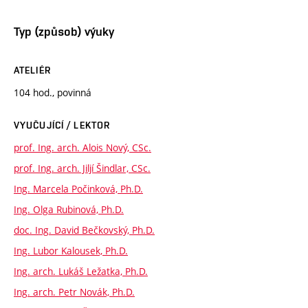
Typ (způsob) výuky
ATELIÉR
104 hod., povinná
VYUČUJÍCÍ / LEKTOR
prof. Ing. arch. Alois Nový, CSc.
prof. Ing. arch. Jiljí Šindlar, CSc.
Ing. Marcela Počinková, Ph.D.
Ing. Olga Rubinová, Ph.D.
doc. Ing. David Bečkovský, Ph.D.
Ing. Lubor Kalousek, Ph.D.
Ing. arch. Lukáš Ležatka, Ph.D.
Ing. arch. Petr Novák, Ph.D.