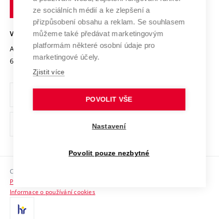
technické
Podnikavá univerzita / ContriBUTe
Mezinárodní dohody
ze sociálních médií a ke zlepšení a
Open Science
v
Bezpečná univerzita
přizpůsobení obsahu a reklam. Se souhlasem
Univerzitní sítě
Brně
Projekty
můžeme také předávat marketingovým
VYSOKÉ UČENÍ TECHNICKÉ V BRNĚ
Vyznamenání
platformám některé osobní údaje pro
Projekty ze strukturálních fondů
Antonínská 548/1
www.vut.cz
marketingové účely.
Organizační struktura
602 00 Brno
vut@vutbr.cz
Specifický výzkum
Zjistit více
Úřední deska
Ochrana osobních údajů
POVOLIT VŠE
(externí
Pracovní příležitosti
Nastavení
odkaz)
Podpora a rozvoj zaměstnanců a studujících
Povolit pouze nezbytné
Rovné příležitosti
Copyright © 2026 VUT
Sociální bezpečí
Prohlášení o přístupnosti
HR Award
Informace o používání cookies
Kontakty