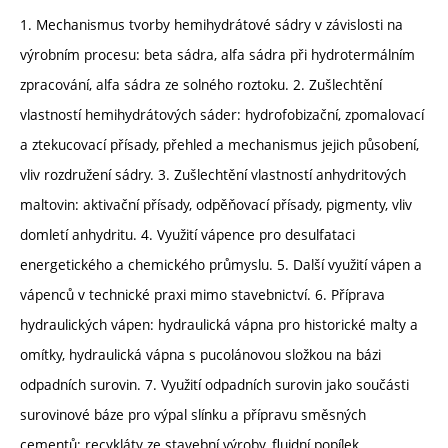
1. Mechanismus tvorby hemihydrátové sádry v závislosti na
výrobním procesu: beta sádra, alfa sádra při hydrotermálním
zpracování, alfa sádra ze solného roztoku. 2. Zušlechtění
vlastností hemihydrátových sáder: hydrofobizační, zpomalovací
a ztekucovací přísady, přehled a mechanismus jejich působení,
vliv rozdružení sádry. 3. Zušlechtění vlastností anhydritových
maltovin: aktivační přísady, odpěňovací přísady, pigmenty, vliv
domletí anhydritu. 4. Využití vápence pro desulfataci
energetického a chemického průmyslu. 5. Další využití vápen a
vápenců v technické praxi mimo stavebnictví. 6. Příprava
hydraulických vápen: hydraulická vápna pro historické malty a
omítky, hydraulická vápna s pucolánovou složkou na bázi
odpadních surovin. 7. Využití odpadních surovin jako součásti
surovinové báze pro výpal slínku a přípravu směsných
cementů: recykláty ze stavební výroby, fluidní popílek,