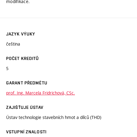
modifikace.
JAZYK VÝUKY
čeština
POČET KREDITŮ
5
GARANT PŘEDMĚTU
prof. Ing. Marcela Fridrichová, CSc.
ZAJIŠŤUJE ÚSTAV
Ústav technologie stavebních hmot a dílců (THD)
VSTUPNÍ ZNALOSTI