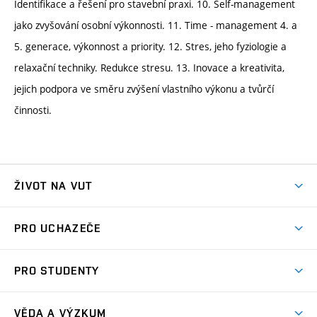
Identifikace a řešení pro stavební praxi. 10. Self-management
jako zvyšování osobní výkonnosti. 11. Time - management 4. a
5. generace, výkonnost a priority. 12. Stres, jeho fyziologie a
relaxační techniky. Redukce stresu. 13. Inovace a kreativita,
jejich podpora ve směru zvýšení vlastního výkonu a tvůrčí
činnosti.
ŽIVOT NA VUT
Atmosféra VUT
PRO UCHAZEČE
Prostory školy
Proč na VUT
Koleje
PRO STUDENTY
Studijní programy
Stravování
Předměty
Studijní předpisy
Studium a stáže v zahraničí
Stipendia
Dny otevřených dveří
VĚDA A VÝZKUM
Sport na VUT