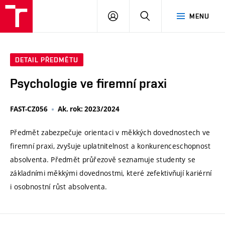
VUT
PŘIHLÁSIT
HLEDAT
MENU
SE
DETAIL PŘEDMĚTU
Psychologie ve firemní praxi
FAST-CZ056
Ak. rok: 2023/2024
Předmět zabezpečuje orientaci v měkkých dovednostech ve
firemní praxi, zvyšuje uplatnitelnost a konkurenceschopnost
absolventa. Předmět průřezově seznamuje studenty se
základními měkkými dovednostmi, které zefektivňují kariérní
i osobnostní růst absolventa.