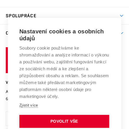
(externí
Studijní programy
Poplatky za studium
Uznání zahraničního vzdělání
Knihovny
Aktivity pro juniory
Studentský život
odkaz)
Věda a výzkum na VUT
Harmonogram akademického roku
Zpracování osobních údajů studentů
Sociální bezpečí
SPOLUPRÁCE
Celoživotní vzdělávání
Brno
Podpora excelence
Závěrečné práce
Studium bez bariér
Zpracování osobních údajů uchazečů o studium
Firemní spolupráce
Mezinárodní vědecká rada
Nastavení cookies a osobních
O UNIVERZITĚ
Doktorské studium
Podpora podnikání
E-přihláška
údajů
Zahraniční spolupráce
Systém zajišťování kvality výzkumu
Profil univerzity
Spolupráce se školami
Soubory cookie používáme ke
Vysoké
Výzkumné infrastruktury
shromažďování a analýze informací o výkonu
Udržitelná univerzita
učení
Služby univerzity
Transfer znalostí
a používání webu, zajištění fungování funkcí
technické
Podnikavá univerzita / ContriBUTe
Mezinárodní dohody
ze sociálních médií a ke zlepšení a
Open Science
v
Bezpečná univerzita
přizpůsobení obsahu a reklam. Se souhlasem
Univerzitní sítě
Brně
Projekty
můžeme také předávat marketingovým
VYSOKÉ UČENÍ TECHNICKÉ V BRNĚ
Vyznamenání
platformám některé osobní údaje pro
Projekty ze strukturálních fondů
Antonínská 548/1
www.vut.cz
marketingové účely.
Organizační struktura
602 00 Brno
vut@vutbr.cz
Specifický výzkum
Zjistit více
Úřední deska
Ochrana osobních údajů
POVOLIT VŠE