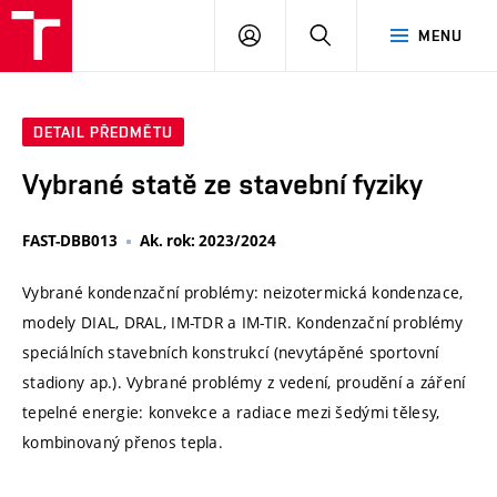
VUT
PŘIHLÁSIT
HLEDAT
MENU
SE
DETAIL PŘEDMĚTU
Vybrané statě ze stavební fyziky
FAST-DBB013
Ak. rok: 2023/2024
Vybrané kondenzační problémy: neizotermická kondenzace,
modely DIAL, DRAL, IM-TDR a IM-TIR. Kondenzační problémy
speciálních stavebních konstrukcí (nevytápěné sportovní
stadiony ap.). Vybrané problémy z vedení, proudění a záření
tepelné energie: konvekce a radiace mezi šedými tělesy,
kombinovaný přenos tepla.