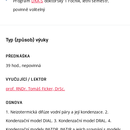
Program
DKA-S
doktorský 1 ročník, letní semestr,
povinně volitelný
Typ (způsob) výuky
PŘEDNÁŠKA
39 hod., nepovinná
VYUČUJÍCÍ / LEKTOR
prof. RNDr. Tomáš Ficker, DrSc.
OSNOVA
1. Neizotermická difúze vodní páry a její kondenzace. 2.
Kondenzační model DIAL. 3. Kondenzační model DRAL. 4.
Kondenzační modely IM-TDR, IM-TIR a jejich srovnání s modely