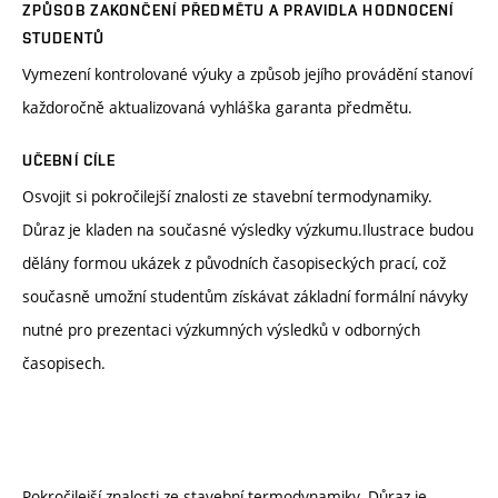
ZPŮSOB ZAKONČENÍ PŘEDMĚTU A PRAVIDLA HODNOCENÍ
STUDENTŮ
Vymezení kontrolované výuky a způsob jejího provádění stanoví
každoročně aktualizovaná vyhláška garanta předmětu.
UČEBNÍ CÍLE
Osvojit si pokročilejší znalosti ze stavební termodynamiky.
Důraz je kladen na současné výsledky výzkumu.Ilustrace budou
dělány formou ukázek z původních časopiseckých prací, což
současně umožní studentům získávat základní formální návyky
nutné pro prezentaci výzkumných výsledků v odborných
časopisech.
Pokročilejší znalosti ze stavební termodynamiky. Důraz je