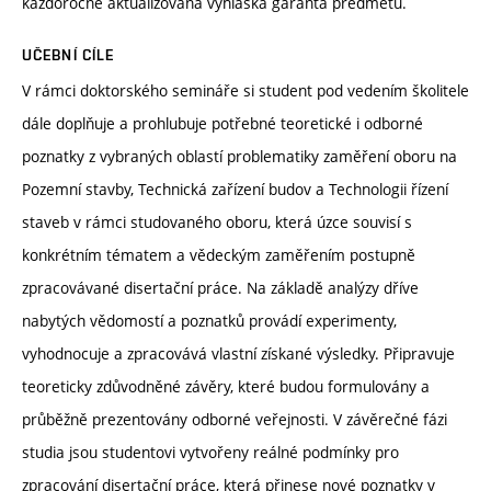
každoročně aktualizovaná vyhláška garanta předmětu.
UČEBNÍ CÍLE
V rámci doktorského semináře si student pod vedením školitele
dále doplňuje a prohlubuje potřebné teoretické i odborné
poznatky z vybraných oblastí problematiky zaměření oboru na
Pozemní stavby, Technická zařízení budov a Technologii řízení
staveb v rámci studovaného oboru, která úzce souvisí s
konkrétním tématem a vědeckým zaměřením postupně
zpracovávané disertační práce. Na základě analýzy dříve
nabytých vědomostí a poznatků provádí experimenty,
vyhodnocuje a zpracovává vlastní získané výsledky. Připravuje
teoreticky zdůvodněné závěry, které budou formulovány a
průběžně prezentovány odborné veřejnosti. V závěrečné fázi
studia jsou studentovi vytvořeny reálné podmínky pro
zpracování disertační práce, která přinese nové poznatky v