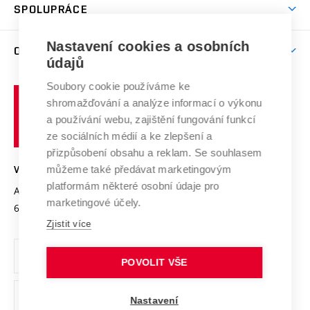
Harmonogram akademického roku
Zpracování osobních údajů studentů
Sociální bezpečí
SPOLUPRÁCE
Celoživotní vzdělávání
Brno
Podpora excelence
Závěrečné práce
Studium bez bariér
Zpracování osobních údajů uchazečů o studium
Firemní spolupráce
Mezinárodní vědecká rada
Nastavení cookies a osobních
O UNIVERZITĚ
Doktorské studium
Podpora podnikání
E-přihláška
údajů
Zahraniční spolupráce
Systém zajišťování kvality výzkumu
Profil univerzity
Spolupráce se školami
Soubory cookie používáme ke
Vysoké
Výzkumné infrastruktury
shromažďování a analýze informací o výkonu
Udržitelná univerzita
učení
Služby univerzity
Transfer znalostí
a používání webu, zajištění fungování funkcí
technické
Podnikavá univerzita / ContriBUTe
Mezinárodní dohody
ze sociálních médií a ke zlepšení a
Open Science
v
Bezpečná univerzita
přizpůsobení obsahu a reklam. Se souhlasem
Univerzitní sítě
Brně
Projekty
můžeme také předávat marketingovým
VYSOKÉ UČENÍ TECHNICKÉ V BRNĚ
Vyznamenání
platformám některé osobní údaje pro
Projekty ze strukturálních fondů
Antonínská 548/1
www.vut.cz
marketingové účely.
Organizační struktura
602 00 Brno
vut@vutbr.cz
Specifický výzkum
Zjistit více
Úřední deska
Ochrana osobních údajů
POVOLIT VŠE
(externí
Pracovní příležitosti
Nastavení
odkaz)