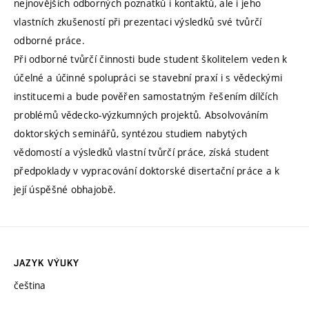
nejnovějších odborných poznatků i kontaktů, ale i jeho
vlastních zkušeností při prezentaci výsledků své tvůrčí
odborné práce.
Při odborné tvůrčí činnosti bude student školitelem veden k
účelné a účinné spolupráci se stavební praxí i s vědeckými
institucemi a bude pověřen samostatným řešením dílčích
problémů vědecko-výzkumných projektů. Absolvováním
doktorských seminářů, syntézou studiem nabytých
vědomostí a výsledků vlastní tvůrčí práce, získá student
předpoklady v vypracování doktorské disertační práce a k
její úspěšné obhajobě.
JAZYK VÝUKY
čeština