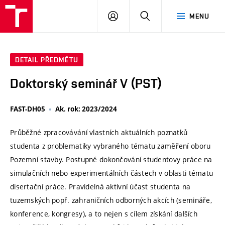
VUT
PŘIHLÁSIT
HLEDAT
MENU
SE
DETAIL PŘEDMĚTU
Doktorský seminář V (PST)
FAST-DH05
Ak. rok: 2023/2024
Průběžné zpracovávání vlastních aktuálních poznatků
studenta z problematiky vybraného tématu zaměření oboru
Pozemní stavby. Postupné dokončování studentovy práce na
simulačních nebo experimentálních částech v oblasti tématu
disertační práce. Pravidelná aktivní účast studenta na
tuzemských popř. zahraničních odborných akcích (semináře,
konference, kongresy), a to nejen s cílem získání dalších