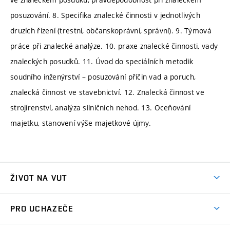
posuzování. 8. Specifika znalecké činnosti v jednotlivých
druzích řízení (trestní, občanskoprávní, správní). 9. Týmová
práce při znalecké analýze. 10. praxe znalecké činnosti, vady
znaleckých posudků. 11. Úvod do speciálních metodik
soudního inženýrství – posuzování příčin vad a poruch,
znalecká činnost ve stavebnictví. 12. Znalecká činnost ve
strojírenství, analýza silničních nehod. 13. Oceňování
majetku, stanovení výše majetkové újmy.
ŽIVOT NA VUT
Atmosféra VUT
PRO UCHAZEČE
Prostory školy