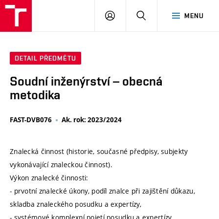
VUT
PŘIHLÁSIT
HLEDAT
MENU
SE
DETAIL PŘEDMĚTU
Soudní inženýrství – obecná
metodika
FAST-DVB076
Ak. rok: 2023/2024
Znalecká činnost (historie, současné předpisy, subjekty
vykonávající znaleckou činnost).
Výkon znalecké činnosti:
- prvotní znalecké úkony, podíl znalce při zajištění důkazu,
skladba znaleckého posudku a expertízy,
- systémové komplexní pojetí posudku a expertízy