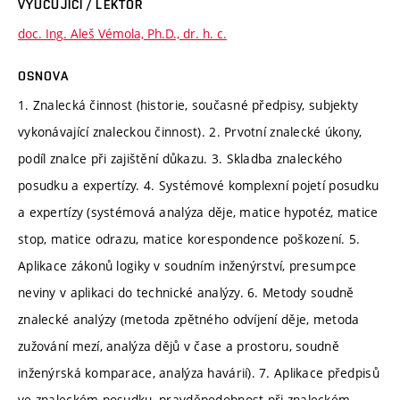
VYUČUJÍCÍ / LEKTOR
doc. Ing. Aleš Vémola, Ph.D., dr. h. c.
OSNOVA
1. Znalecká činnost (historie, současné předpisy, subjekty
vykonávající znaleckou činnost). 2. Prvotní znalecké úkony,
podíl znalce při zajištění důkazu. 3. Skladba znaleckého
posudku a expertízy. 4. Systémové komplexní pojetí posudku
a expertízy (systémová analýza děje, matice hypotéz, matice
stop, matice odrazu, matice korespondence poškození. 5.
Aplikace zákonů logiky v soudním inženýrství, presumpce
neviny v aplikaci do technické analýzy. 6. Metody soudně
znalecké analýzy (metoda zpětného odvíjení děje, metoda
zužování mezí, analýza dějů v čase a prostoru, soudně
inženýrská komparace, analýza havárií). 7. Aplikace předpisů
ve znaleckém posudku, pravděpodobnost při znaleckém