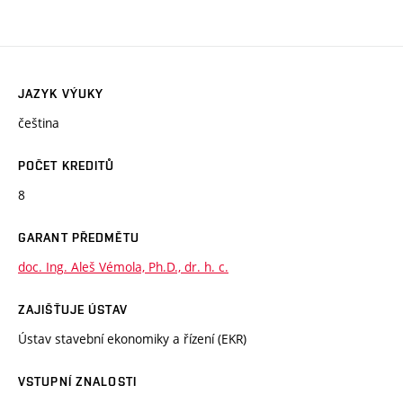
JAZYK VÝUKY
čeština
POČET KREDITŮ
8
GARANT PŘEDMĚTU
doc. Ing. Aleš Vémola, Ph.D., dr. h. c.
ZAJIŠŤUJE ÚSTAV
Ústav stavební ekonomiky a řízení (EKR)
VSTUPNÍ ZNALOSTI