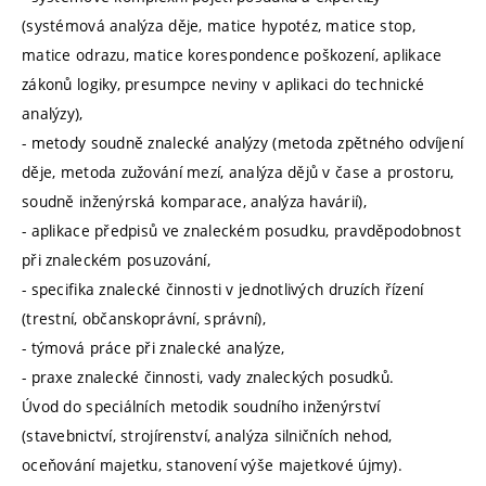
(systémová analýza děje, matice hypotéz, matice stop,
matice odrazu, matice korespondence poškození, aplikace
zákonů logiky, presumpce neviny v aplikaci do technické
analýzy),
- metody soudně znalecké analýzy (metoda zpětného odvíjení
děje, metoda zužování mezí, analýza dějů v čase a prostoru,
soudně inženýrská komparace, analýza havárií),
- aplikace předpisů ve znaleckém posudku, pravděpodobnost
při znaleckém posuzování,
- specifika znalecké činnosti v jednotlivých druzích řízení
(trestní, občanskoprávní, správní),
- týmová práce při znalecké analýze,
- praxe znalecké činnosti, vady znaleckých posudků.
Úvod do speciálních metodik soudního inženýrství
(stavebnictví, strojírenství, analýza silničních nehod,
oceňování majetku, stanovení výše majetkové újmy).