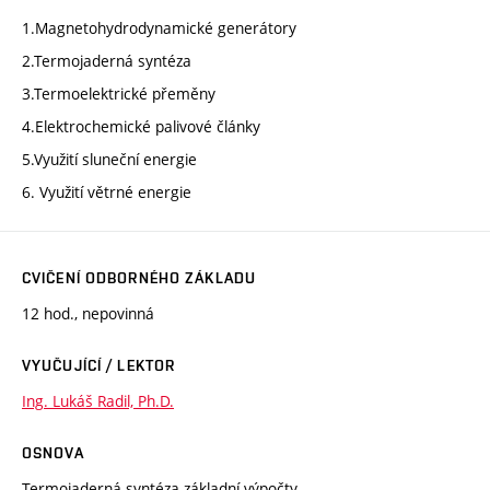
1.Magnetohydrodynamické generátory
2.Termojaderná syntéza
3.Termoelektrické přeměny
4.Elektrochemické palivové články
5.Využití sluneční energie
6. Využití větrné energie
CVIČENÍ ODBORNÉHO ZÁKLADU
12 hod., nepovinná
VYUČUJÍCÍ / LEKTOR
Ing. Lukáš Radil, Ph.D.
OSNOVA
Termojaderná syntéza základní výpočty