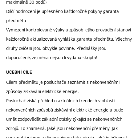
maximálně 30 bodů)
Dílčí hodnocení je upřesněno každoročně pokyny garanta
předmětu
Vymezení kontrolované výuky a způsob jejího provádění stanoví
každoročně aktualizovaná vyhláška garanta předmětu. Všechny
druhy cvičení jsou obvykle povinné. Přednášky jsou
doporučené, zejména nejsou-li vydána skripta!
UČEBNÍ CÍLE
Cílem předmětu je posluchače seznámit s nekonvenčními
způsoby získávání elektrické energie.
Posluchač získá přehled o aktuálních trendech v oblasti
nekonvenčních způsobů získávání elektrické energie a bude
umět zodpovědět základní otázky týkající se nekonvenčních
zdrojů. To znamená. Jaké jsou nekonvenční přeměny. Jak
parametrizujeme a dimenzujeme tyto zdroje. Jaká je účinnost