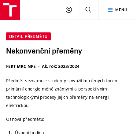
VUT
PŘIHLÁSIT
HLEDAT
MENU
SE
DETAIL PŘEDMĚTU
Nekonvenční přeměny
FEKT-MKC-NPE
Ak. rok: 2023/2024
Předmět seznamuje studenty s využitím různých forem
primární energie méně známými a perspektivními
technologickými procesy jejich přeměny na energii
elektrickou.
Osnova předmětu:
Úvodní hodina