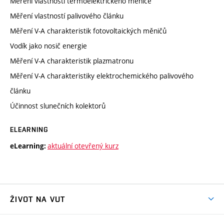
Měření vlastností termoelektrického měniče
Měření vlastností palivového článku
Měření V-A charakteristik fotovoltaických měničů
Vodík jako nosič energie
Měření V-A charakteristik plazmatronu
Měření V-A charakteristiky elektrochemického palivového
článku
Účinnost slunečních kolektorů
ELEARNING
aktuální otevřený kurz
eLearning:
ŽIVOT NA VUT
Atmosféra VUT