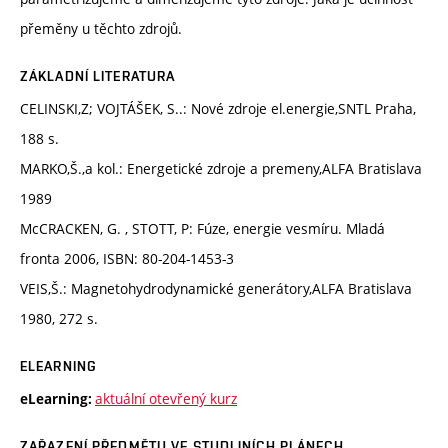
přeměny u těchto zdrojů.
ZÁKLADNÍ LITERATURA
CELINSKI,Z; VOJTÁŠEK, S..: Nové zdroje el.energie,SNTL Praha,
188 s.
MARKO,Š.,a kol.: Energetické zdroje a premeny,ALFA Bratislava
1989
McCRACKEN, G. , STOTT, P: Fúze, energie vesmíru. Mladá
fronta 2006, ISBN: 80-204-1453-3
VEIS,Š.: Magnetohydrodynamické generátory,ALFA Bratislava
1980, 272 s.
ELEARNING
aktuální otevřený kurz
eLearning:
ZAŘAZENÍ PŘEDMĚTU VE STUDIJNÍCH PLÁNECH