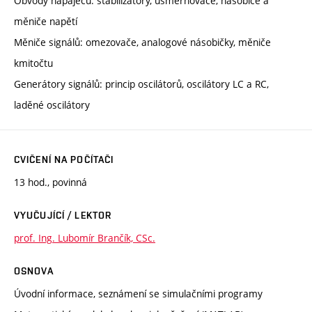
Obvody napáječů: stabilizátory, usměrňovače, násobiče a
měniče napětí
Měniče signálů: omezovače, analogové násobičky, měniče
kmitočtu
Generátory signálů: princip oscilátorů, oscilátory LC a RC,
laděné oscilátory
CVIČENÍ NA POČÍTAČI
13 hod., povinná
VYUČUJÍCÍ / LEKTOR
prof. Ing. Lubomír Brančík, CSc.
OSNOVA
Úvodní informace, seznámení se simulačními programy