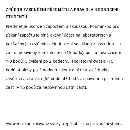
ZPŮSOB ZAKONČENÍ PŘEDMĚTU A PRAVIDLA HODNOCENÍ
STUDENTŮ
Předmět je ukončen zápočtem a zkouškou. Podmínkou pro
získání zápočtu je plná aktivní účast na laboratorních a
počítačových cvičeních. Hodnocení se skládá z následujících
částí: nepovinný kontrolní test (15 bodů), počítačová cvičení
(10 bodů: 5 cvičení po 2 bodech), laboratorní cvičení (15
bodů: 4 úlohy po 3 bodech + kontrolní test za 3 body),
závěrečná zkouška (60 bodů: 45 bodů za povinnou písemnou
část + 15 bodů za nepovinnou ústní část).
Vymezení kontrolované výuky a způsob jejího provádění stanoví