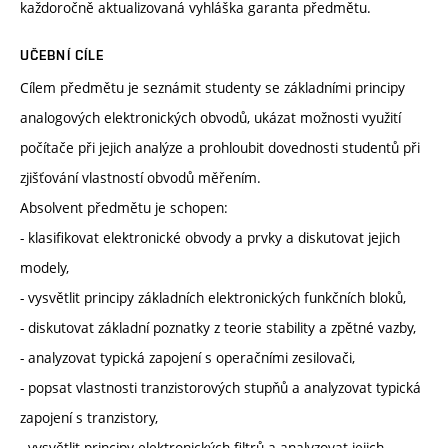
každoročně aktualizovaná vyhláška garanta předmětu.
UČEBNÍ CÍLE
Cílem předmětu je seznámit studenty se základními principy
analogových elektronických obvodů, ukázat možnosti využití
počítače při jejich analýze a prohloubit dovednosti studentů při
zjišťování vlastností obvodů měřením.
Absolvent předmětu je schopen:
- klasifikovat elektronické obvody a prvky a diskutovat jejich
modely,
- vysvětlit principy základních elektronických funkčních bloků,
- diskutovat základní poznatky z teorie stability a zpětné vazby,
- analyzovat typická zapojení s operačními zesilovači,
- popsat vlastnosti tranzistorových stupňů a analyzovat typická
zapojení s tranzistory,
- vysvětlit principy elektronických filtrů a analyzovat jejich