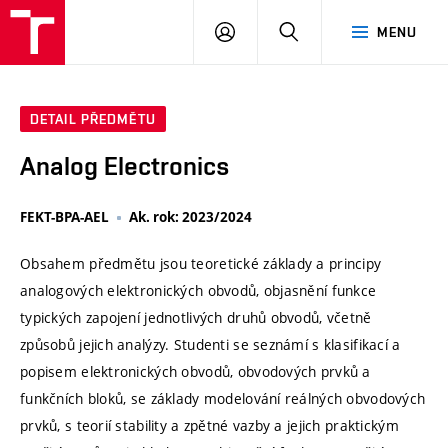
VUT
PŘIHLÁSIT
HLEDAT
MENU
SE
DETAIL PŘEDMĚTU
Analog Electronics
FEKT-BPA-AEL
Ak. rok: 2023/2024
Obsahem předmětu jsou teoretické základy a principy
analogových elektronických obvodů, objasnění funkce
typických zapojení jednotlivých druhů obvodů, včetně
způsobů jejich analýzy. Studenti se seznámí s klasifikací a
popisem elektronických obvodů, obvodových prvků a
funkčních bloků, se základy modelování reálných obvodových
prvků, s teorií stability a zpětné vazby a jejich praktickým