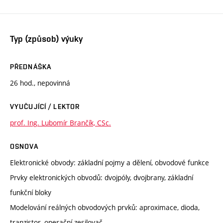
Typ (způsob) výuky
PŘEDNÁŠKA
26 hod., nepovinná
VYUČUJÍCÍ / LEKTOR
prof. Ing. Lubomír Brančík, CSc.
OSNOVA
Elektronické obvody: základní pojmy a dělení, obvodové funkce
Prvky elektronických obvodů: dvojpóly, dvojbrany, základní
funkční bloky
Modelování reálných obvodových prvků: aproximace, dioda,
tranzistor, operační zesilovač