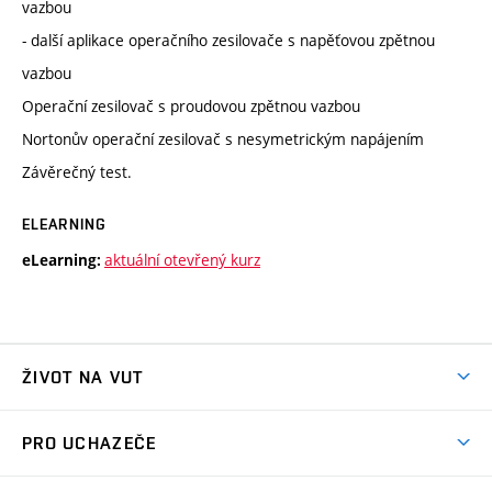
vazbou
- další aplikace operačního zesilovače s napěťovou zpětnou
vazbou
Operační zesilovač s proudovou zpětnou vazbou
Nortonův operační zesilovač s nesymetrickým napájením
Závěrečný test.
ELEARNING
aktuální otevřený kurz
eLearning:
ŽIVOT NA VUT
Atmosféra VUT
PRO UCHAZEČE
Prostory školy
Proč na VUT