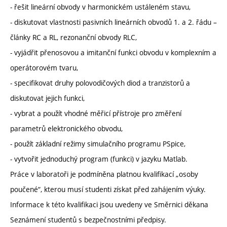
- řešit lineární obvody v harmonickém ustáleném stavu,
- diskutovat vlastnosti pasivních lineárních obvodů 1. a 2. řádu –
články RC a RL, rezonanční obvody RLC,
- vyjádřit přenosovou a imitanční funkci obvodu v komplexním a
operátorovém tvaru,
- specifikovat druhy polovodičových diod a tranzistorů a
diskutovat jejich funkci,
- vybrat a použít vhodné měřicí přístroje pro změření
parametrů elektronického obvodu,
- použít základní režimy simulačního programu PSpice,
- vytvořit jednoduchý program (funkci) v jazyku Matlab.
Práce v laboratoři je podmíněna platnou kvalifikací „osoby
poučené“, kterou musí studenti získat před zahájením výuky.
Informace k této kvalifikaci jsou uvedeny ve Směrnici děkana
Seznámení studentů s bezpečnostními předpisy.