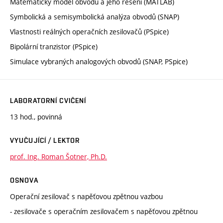
Matematický model obvodu a jeho řešení (MATLAB)
Symbolická a semisymbolická analýza obvodů (SNAP)
Vlastnosti reálných operačních zesilovačů (PSpice)
Bipolární tranzistor (PSpice)
Simulace vybraných analogových obvodů (SNAP, PSpice)
LABORATORNÍ CVIČENÍ
13 hod., povinná
VYUČUJÍCÍ / LEKTOR
prof. Ing. Roman Šotner, Ph.D.
OSNOVA
Operační zesilovač s napěťovou zpětnou vazbou
- zesilovače s operačním zesilovačem s napěťovou zpětnou