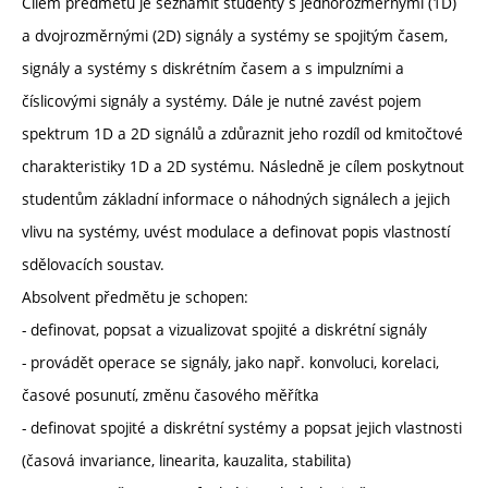
Cílem předmětu je seznámit studenty s jednorozměrnými (1D)
a dvojrozměrnými (2D) signály a systémy se spojitým časem,
signály a systémy s diskrétním časem a s impulzními a
číslicovými signály a systémy. Dále je nutné zavést pojem
spektrum 1D a 2D signálů a zdůraznit jeho rozdíl od kmitočtové
charakteristiky 1D a 2D systému. Následně je cílem poskytnout
studentům základní informace o náhodných signálech a jejich
vlivu na systémy, uvést modulace a definovat popis vlastností
sdělovacích soustav.
Absolvent předmětu je schopen:
- definovat, popsat a vizualizovat spojité a diskrétní signály
- provádět operace se signály, jako např. konvoluci, korelaci,
časové posunutí, změnu časového měřítka
- definovat spojité a diskrétní systémy a popsat jejich vlastnosti
(časová invariance, linearita, kauzalita, stabilita)