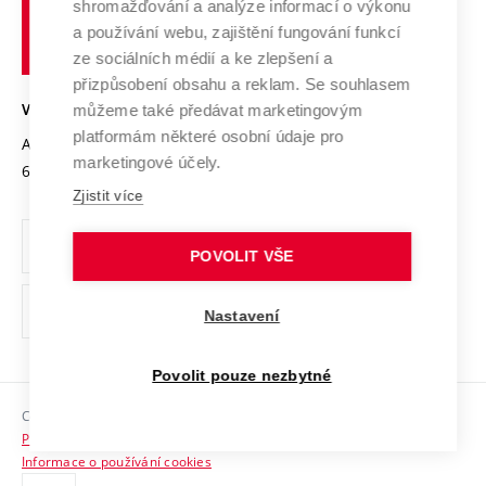
shromažďování a analýze informací o výkonu
Udržitelná univerzita
učení
Služby univerzity
Transfer znalostí
a používání webu, zajištění fungování funkcí
technické
Podnikavá univerzita / ContriBUTe
Mezinárodní dohody
ze sociálních médií a ke zlepšení a
Open Science
v
Bezpečná univerzita
přizpůsobení obsahu a reklam. Se souhlasem
Univerzitní sítě
Brně
Projekty
můžeme také předávat marketingovým
VYSOKÉ UČENÍ TECHNICKÉ V BRNĚ
Vyznamenání
platformám některé osobní údaje pro
Projekty ze strukturálních fondů
Antonínská 548/1
www.vut.cz
marketingové účely.
Organizační struktura
602 00 Brno
vut@vutbr.cz
Specifický výzkum
Zjistit více
Úřední deska
Ochrana osobních údajů
POVOLIT VŠE
(externí
Pracovní příležitosti
Nastavení
odkaz)
Podpora a rozvoj zaměstnanců a studujících
Povolit pouze nezbytné
Rovné příležitosti
Copyright © 2026 VUT
Sociální bezpečí
Prohlášení o přístupnosti
HR Award
Informace o používání cookies