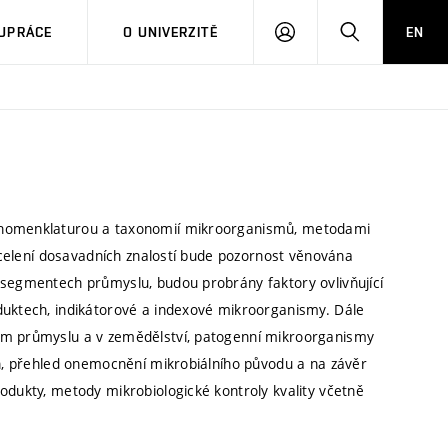
PŘIHLÁSIT
HLEDAT
UPRÁCE
O UNIVERZITĚ
EN
SE
s nomenklaturou a taxonomií mikroorganismů, metodami
 ucelení dosavadních znalostí bude pozornost věnována
 segmentech průmyslu, budou probrány faktory ovlivňující
duktech, indikátorové a indexové mikroorganismy. Dále
kém průmyslu a v zemědělství, patogenní mikroorganismy
ch, přehled onemocnění mikrobiálního původu a na závěr
odukty, metody mikrobiologické kontroly kvality včetně