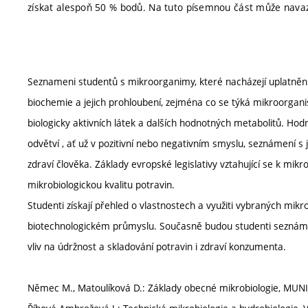
získat alespoň 50 % bodů. Na tuto písemnou část může nava
Seznameni studentů s mikroorganimy, které nacházejí uplatnění 
biochemie a jejich prohloubení, zejména co se týká mikroorgani
biologicky aktivních látek a dalších hodnotných metabolitů. Ho
odvětví , ať už v pozitivní nebo negativním smyslu, seznámení s 
zdraví člověka. Základy evropské legislativy vztahující se k mi
mikrobiologickou kvalitu potravin.
Studenti získají přehled o vlastnostech a využiti vybraných mik
biotechnologickém průmyslu. Současně budou studenti seznáme
vliv na údržnost a skladování potravin i zdraví konzumenta.
Němec M., Matoulíková D.: Základy obecné mikrobiologie, MUNI 