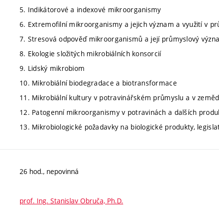
5. Indikátorové a indexové mikroorganismy
6. Extremofilní mikroorganismy a jejich význam a využití v p
7. Stresová odpověď mikroorganismů a její průmyslový výz
8. Ekologie složitých mikrobiálních konsorcií
9. Lidský mikrobiom
10. Mikrobiální biodegradace a biotransformace
11. Mikrobiální kultury v potravinářském průmyslu a v zeměd
12. Patogenní mikroorganismy v potravinách a dalších prod
13. Mikrobiologické požadavky na biologické produkty, legisla
26 hod., nepovinná
prof. Ing. Stanislav Obruča, Ph.D.