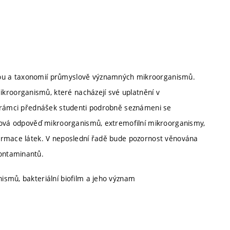
ou a taxonomií průmyslově významných mikroorganismů.
roorganismů, které nacházejí své uplatnění v
v rámci přednášek studenti podrobně seznámeni se
esová odpověď mikroorganismů, extremofilní mikroorganismy,
ormace látek. V neposlední řadě bude pozornost věnována
ontaminantů.
ismů, bakteriální biofilm a jeho význam