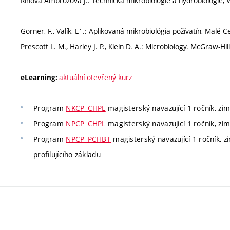
Říhová Ambrožová J.: Technická mikrobiologie a hydrobiologie, 
Görner, F., Valík, L´.: Aplikovaná mikrobiológia požívatín, Malé 
Prescott L. M., Harley J. P., Klein D. A.: Microbiology. McGraw-Hi
aktuální otevřený kurz
eLearning:
Program
NKCP_CHPL
magisterský navazující 1 ročník, zimn
Program
NPCP_CHPL
magisterský navazující 1 ročník, zimn
Program
NPCP_PCHBT
magisterský navazující 1 ročník, z
profilujícího základu