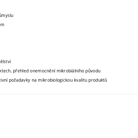
růmyslu
nam
ělství
uktech, přehled onemocnění mikrobiálního původu
tivní požadavky na mikrobiologickou kvalitu produktů