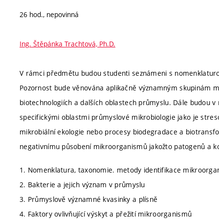
26 hod., nepovinná
Ing. Štěpánka Trachtová, Ph.D.
V rámci předmětu budou studenti seznámeni s nomenklatur
Pozornost bude věnována aplikačně významným skupinám mik
biotechnologiích a dalších oblastech průmyslu. Dále budou 
specifickými oblastmi průmyslové mikrobiologie jako je str
mikrobiální ekologie nebo procesy biodegradace a biotransf
negativnímu působení mikroorganismů jakožto patogenů a k
1. Nomenklatura, taxonomie. metody identifikace mikroorgan
2. Bakterie a jejich význam v průmyslu
3. Průmyslově významné kvasinky a plísně
4. Faktory ovlivňující výskyt a přežití mikroorganismů