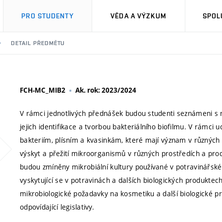
PRO STUDENTY
VĚDA A VÝZKUM
SPOL
DETAIL PŘEDMĚTU
FCH-MC_MIB2
Ak. rok: 2023/2024
V rámci jednotlivých přednášek budou studenti seznámeni 
jejich identifikace a tvorbou bakteriálního biofilmu. V rámci
bakteriím, plísním a kvasinkám, které mají význam v různých
výskyt a přežití mikroorganismů v různých prostředích a pro
budou zmíněny mikrobiální kultury používané v potravinářs
vyskytující se v potravinách a dalších biologických produkte
mikrobiologické požadavky na kosmetiku a další biologické pr
odpovídající legislativy.