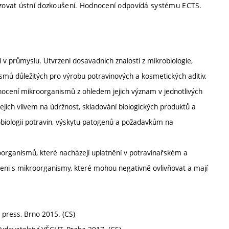
zovat ústní dozkoušení. Hodnocení odpovídá systému ECTS.
v průmyslu. Utvrzeni dosavadnich znalosti z mikrobiologie,
smů důležitých pro výrobu potravinových a kosmetických aditiv,
dnocení mikroorganismů z ohledem jejich význam v jednotlivých
jejich vlivem na údržnost, skladování biologických produktů a
krobiologii potravin, výskytu patogenů a požadavkům na
roorganismů, které nacházejí uplatnění v potravinařském a
ni s mikroorganismy, které mohou negativně ovlivňovat a mají
press, Brno 2015. (CS)