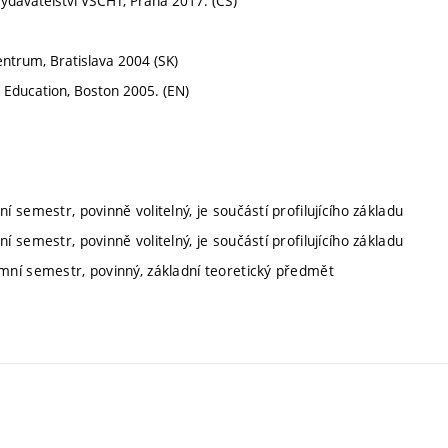
Vydavatelství VŠCHT, Praha 2017. (CS)
Centrum, Bratislava 2004 (SK)
ll Education, Boston 2005. (EN)
í semestr, povinně volitelný, je součástí profilujícího základu
í semestr, povinně volitelný, je součástí profilujícího základu
imní semestr, povinný, základní teoretický předmět