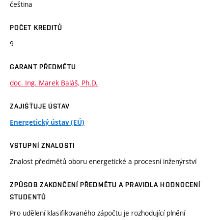
čeština
POČET KREDITŮ
9
GARANT PŘEDMĚTU
doc. Ing. Marek Baláš, Ph.D.
ZAJIŠŤUJE ÚSTAV
Energetický ústav (EÚ)
VSTUPNÍ ZNALOSTI
Znalost předmětů oboru energetické a procesní inženýrství
ZPŮSOB ZAKONČENÍ PŘEDMĚTU A PRAVIDLA HODNOCENÍ
STUDENTŮ
Pro udělení klasifikovaného zápočtu je rozhodující plnění