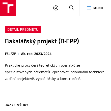
VUT
PŘIHLÁSIT
HLEDAT
MENU
SE
DETAIL PŘEDMĚTU
Bakalářský projekt (B-EPP)
FSI-FZP
Ak. rok: 2023/2024
Praktické procvičení teoretických poznatků ze
specializovaných předmětů. Zpracovat individuální technické
zadání projektově, výpočtářsky a konstrukčně.
JAZYK VÝUKY