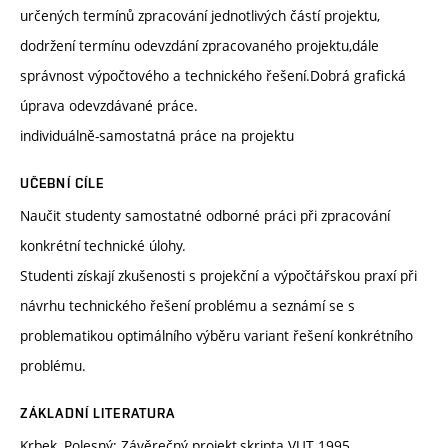
určených termínů zpracování jednotlivých částí projektu,
dodržení termínu odevzdání zpracovaného projektu,dále
správnost výpočtového a technického řešení.Dobrá grafická
úprava odevzdávané práce.
individuálně-samostatná práce na projektu
UČEBNÍ CÍLE
Naučit studenty samostatné odborné práci při zpracování
konkrétní technické úlohy.
Studenti získají zkušenosti s projekční a výpočtářskou praxí při
návrhu technického řešení problému a seznámí se s
problematikou optimálního výběru variant řešení konkrétního
problému.
ZÁKLADNÍ LITERATURA
Krbek, Polesný: Závěrečný projekt,skripta VUT 1995