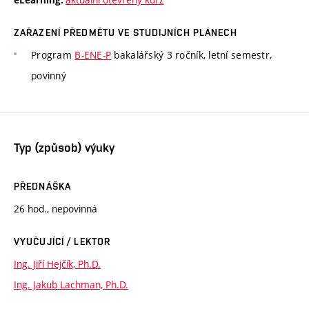
eLearning:
ZAŘAZENÍ PŘEDMĚTU VE STUDIJNÍCH PLÁNECH
Program
B-ENE-P
bakalářský 3 ročník, letní semestr,
povinný
Typ (způsob) výuky
PŘEDNÁŠKA
26 hod., nepovinná
VYUČUJÍCÍ / LEKTOR
Ing. Jiří Hejčík, Ph.D.
Ing. Jakub Lachman, Ph.D.