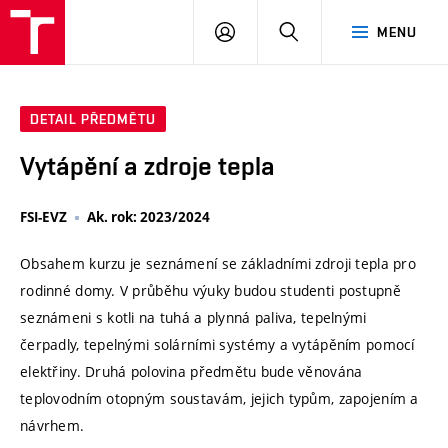
VUT
PŘIHLÁSIT
HLEDAT
MENU
SE
DETAIL PŘEDMĚTU
Vytápění a zdroje tepla
FSI-EVZ
Ak. rok: 2023/2024
Obsahem kurzu je seznámení se základními zdroji tepla pro
rodinné domy. V průběhu výuky budou studenti postupně
seznámeni s kotli na tuhá a plynná paliva, tepelnými
čerpadly, tepelnými solárními systémy a vytápěním pomocí
elektřiny. Druhá polovina předmětu bude věnována
teplovodním otopným soustavám, jejich typům, zapojením a
návrhem.