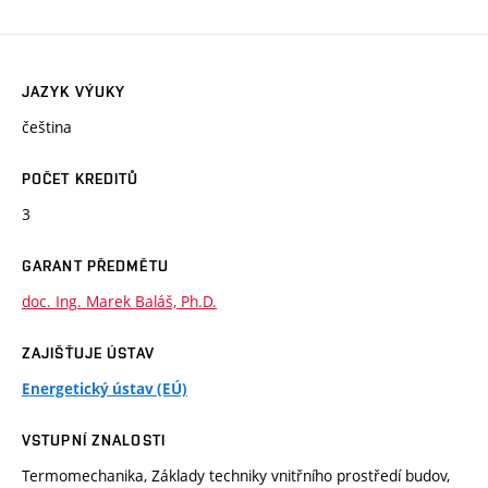
JAZYK VÝUKY
čeština
POČET KREDITŮ
3
GARANT PŘEDMĚTU
doc. Ing. Marek Baláš, Ph.D.
ZAJIŠŤUJE ÚSTAV
Energetický ústav (EÚ)
VSTUPNÍ ZNALOSTI
Termomechanika, Základy techniky vnitřního prostředí budov,