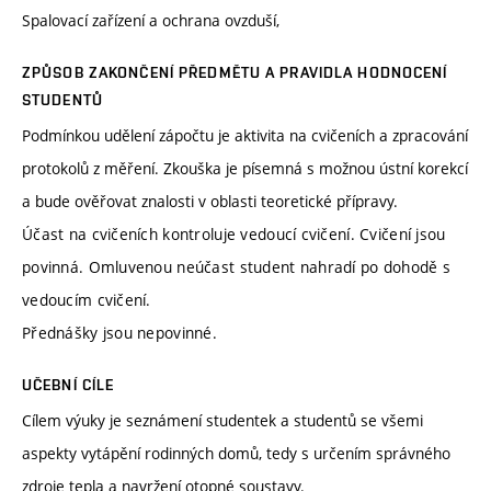
Spalovací zařízení a ochrana ovzduší,
ZPŮSOB ZAKONČENÍ PŘEDMĚTU A PRAVIDLA HODNOCENÍ
STUDENTŮ
Podmínkou udělení zápočtu je aktivita na cvičeních a zpracování
protokolů z měření. Zkouška je písemná s možnou ústní korekcí
a bude ověřovat znalosti v oblasti teoretické přípravy.
Účast na cvičeních kontroluje vedoucí cvičení. Cvičení jsou
povinná. Omluvenou neúčast student nahradí po dohodě s
vedoucím cvičení.
Přednášky jsou nepovinné.
UČEBNÍ CÍLE
Cílem výuky je seznámení studentek a studentů se všemi
aspekty vytápění rodinných domů, tedy s určením správného
zdroje tepla a navržení otopné soustavy.