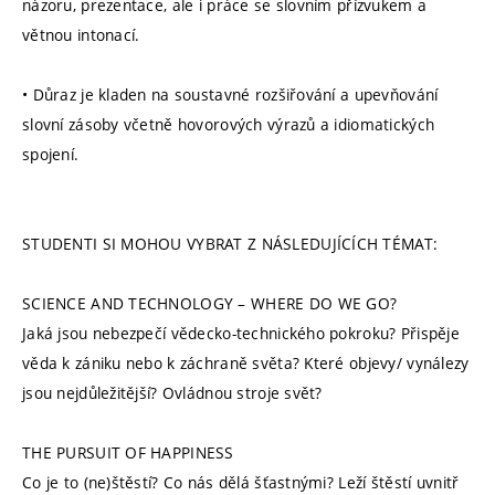
názoru, prezentace, ale i práce se slovním přízvukem a
větnou intonací.
• Důraz je kladen na soustavné rozšiřování a upevňování
slovní zásoby včetně hovorových výrazů a idiomatických
spojení.
STUDENTI SI MOHOU VYBRAT Z NÁSLEDUJÍCÍCH TÉMAT:
SCIENCE AND TECHNOLOGY – WHERE DO WE GO?
Jaká jsou nebezpečí vědecko-technického pokroku? Přispěje
věda k zániku nebo k záchraně světa? Které objevy/ vynálezy
jsou nejdůležitější? Ovládnou stroje svět?
THE PURSUIT OF HAPPINESS
Co je to (ne)štěstí? Co nás dělá šťastnými? Leží štěstí uvnitř