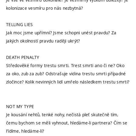
kolonizace vesmíru pro nás nezbytná?
TELLING LIES
Jak moc jsme upřímní? Jsme schopni unést pravdu? Za
jakých okolností pravdu raději ukrýt?
DEATH PENALTY
Středověké formy trestu smrti. Trest smrti ano či ne? Oko
za oko, zub za zub? Odstrašuje vidina trestu smrti případné
zločince? Kolik nevinných lidí umřelo následkem trestu smrti?
NOT MY TYPE
Je kousání nehtů, tenké nohy, nečistá pleť skutečně tím,
čemu bychom se měli vyhnout, hledáme-li partnera? Čím se
řídíme, hledáme-li?