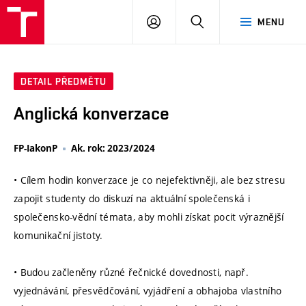
VUT
PŘIHLÁSIT
HLEDAT
MENU
SE
DETAIL PŘEDMĚTU
Anglická konverzace
FP-IakonP
Ak. rok: 2023/2024
• Cílem hodin konverzace je co nejefektivněji, ale bez stresu
zapojit studenty do diskuzí na aktuální společenská i
společensko-vědní témata, aby mohli získat pocit výraznější
komunikační jistoty.
• Budou začleněny různé řečnické dovednosti, např.
vyjednávání, přesvědčování, vyjádření a obhajoba vlastního