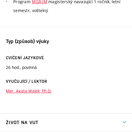
Program
MGR-IM
magisterský navazující 1 ročník, letní
semestr, volitelný
Typ (způsob) výuky
CVIČENÍ JAZYKOVÉ
26 hod., povinná
VYUČUJÍCÍ / LEKTOR
Mgr. Agata Walek, Ph.D.
ŽIVOT NA VUT