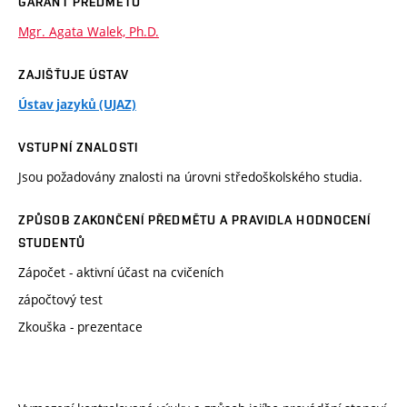
GARANT PŘEDMĚTU
Mgr. Agata Walek, Ph.D.
ZAJIŠŤUJE ÚSTAV
Ústav jazyků (UJAZ)
VSTUPNÍ ZNALOSTI
Jsou požadovány znalosti na úrovni středoškolského studia.
ZPŮSOB ZAKONČENÍ PŘEDMĚTU A PRAVIDLA HODNOCENÍ
STUDENTŮ
Zápočet - aktivní účast na cvičeních
zápočtový test
Zkouška - prezentace