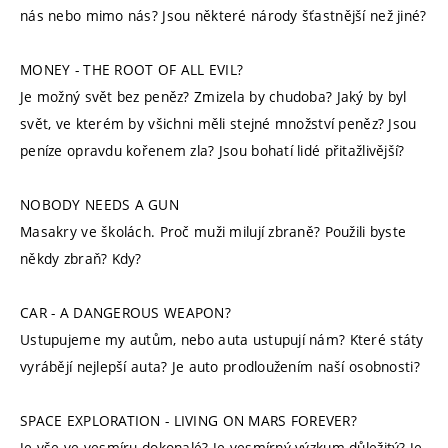
nás nebo mimo nás? Jsou některé národy šťastnější než jiné?
MONEY - THE ROOT OF ALL EVIL?
Je možný svět bez peněz? Zmizela by chudoba? Jaký by byl
svět, ve kterém by všichni měli stejné množství peněz? Jsou
peníze opravdu kořenem zla? Jsou bohatí lidé přitažlivější?
NOBODY NEEDS A GUN
Masakry ve školách. Proč muži milují zbraně? Použili byste
někdy zbraň? Kdy?
CAR - A DANGEROUS WEAPON?
Ustupujeme my autům, nebo auta ustupují nám? Které státy
vyrábějí nejlepší auta? Je auto prodloužením naší osobnosti?
SPACE EXPLORATION - LIVING ON MARS FOREVER?
Je vše ve vesmíru dokonalé? Je vesmírný výzkum důležitý? Je