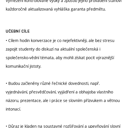
Vymezení kontrolované výuky a způsob jejího provádění stanoví
každoročně aktualizovaná vyhláška garanta předmětu.
UČEBNÍ CÍLE
• Cílem hodin konverzace je co nejefektivněji, ale bez stresu
zapojit studenty do diskuzí na aktuální společenská i
společensko-vědní témata, aby mohli získat pocit výraznější
komunikační jistoty.
• Budou začleněny různé řečnické dovednosti, např.
vyjednávání, přesvědčování, vyjádření a obhajoba vlastního
názoru, prezentace, ale i práce se slovním přízvukem a větnou
intonací.
• Důraz je kladen na soustavné rozšiřování a upevňování slovní