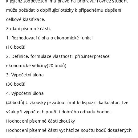
k jejichž zodpovězení má právo na přípravu; rovněž student
může požádat o doplňující otázky k případnému zlepšení
celkové klasifikace.
Zadání písemné části:
1. Rozhodovací úloha o ekonomické funkci
(10 bodů)
2. Definice, formulace vlastnosti, příp.interpretace
ekonomické veličiny(20 bodů)
3. Výpočetní úloha
(30 bodů)
4. Výpočetní úloha
(40bodů) U zkoušky je žádoucí mít k dispozici kalkulátor. Lze
však při výpočtech použít i dobrého odhadu hodnot.
Hodnocení písemné části zkoušky
Hodnocení písemné části vychází ze součtu bodů dosažených