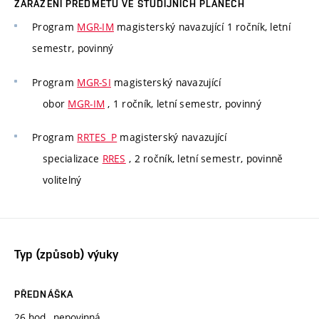
ZAŘAZENÍ PŘEDMĚTU VE STUDIJNÍCH PLÁNECH
Program
MGR-IM
magisterský navazující 1 ročník, letní
semestr, povinný
Program
MGR-SI
magisterský navazující
obor
MGR-IM
, 1 ročník, letní semestr, povinný
Program
RRTES_P
magisterský navazující
specializace
RRES
, 2 ročník, letní semestr, povinně
volitelný
Typ (způsob) výuky
PŘEDNÁŠKA
26 hod., nepovinná