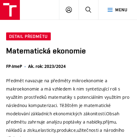
VUT
PŘIHLÁSIT
HLEDAT
MENU
SE
DETAIL PŘEDMĚTU
Matematická ekonomie
FP-ImeP
Ak. rok: 2023/2024
Předmět navazuje na předměty mikroekonomie a
makroekonomie a má vzhledem k nim syntetizující roli s
využitím prostředků matematiky s potenciálním využitím pro
následnou komputerizaci. Těžištěm je matematické
modelování základních ekonomických zákonitostí.Obsah
předmětu zahrnuje analýzu poptávky a nabídky,příjmu,
nákladů a zisku,elasticity,produkce,užitečnosti a národního