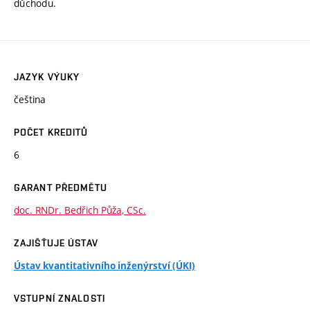
důchodu.
JAZYK VÝUKY
čeština
POČET KREDITŮ
6
GARANT PŘEDMĚTU
doc. RNDr. Bedřich Půža, CSc.
ZAJIŠŤUJE ÚSTAV
Ústav kvantitativního inženýrství (ÚKI)
VSTUPNÍ ZNALOSTI