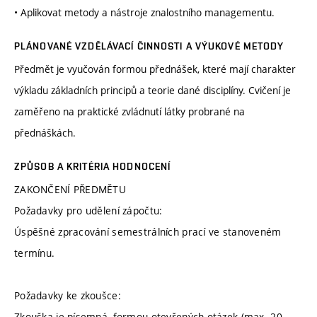
• Aplikovat metody a nástroje znalostního managementu.
PLÁNOVANÉ VZDĚLÁVACÍ ČINNOSTI A VÝUKOVÉ METODY
Předmět je vyučován formou přednášek, které mají charakter
výkladu základních principů a teorie dané disciplíny. Cvičení je
zaměřeno na praktické zvládnutí látky probrané na
přednáškách.
ZPŮSOB A KRITÉRIA HODNOCENÍ
ZAKONČENÍ PŘEDMĚTU
Požadavky pro udělení zápočtu:
Úspěšné zpracování semestrálních prací ve stanoveném
termínu.
Požadavky ke zkoušce:
Zkouška je písemná, formou otevřených otázek (max. 20