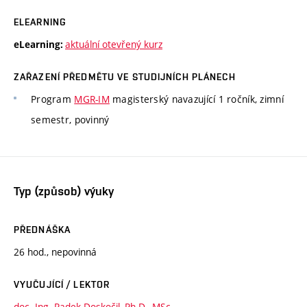
ELEARNING
aktuální otevřený kurz
eLearning:
ZAŘAZENÍ PŘEDMĚTU VE STUDIJNÍCH PLÁNECH
Program
MGR-IM
magisterský navazující 1 ročník, zimní
semestr, povinný
Typ (způsob) výuky
PŘEDNÁŠKA
26 hod., nepovinná
VYUČUJÍCÍ / LEKTOR
doc. Ing. Radek Doskočil, Ph.D., MSc