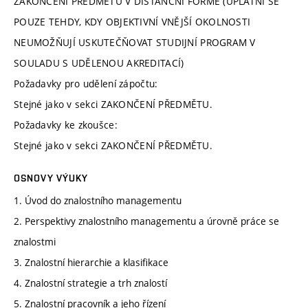
ZAKONČENÍ PŘEDMĚTU V DISTANČNÍ FORMĚ (UPLATNÍ SE
POUZE TEHDY, KDY OBJEKTIVNÍ VNĚJŠÍ OKOLNOSTI
NEUMOŽŇUJÍ USKUTEČŇOVAT STUDIJNÍ PROGRAM V
SOULADU S UDĚLENOU AKREDITACÍ)
Požadavky pro udělení zápočtu:
Stejné jako v sekci ZAKONČENÍ PŘEDMĚTU.
Požadavky ke zkoušce:
Stejné jako v sekci ZAKONČENÍ PŘEDMĚTU.
OSNOVY VÝUKY
1. Úvod do znalostního managementu
2. Perspektivy znalostního managementu a úrovně práce se
znalostmi
3. Znalostní hierarchie a klasifikace
4. Znalostní strategie a trh znalostí
5. Znalostní pracovník a jeho řízení