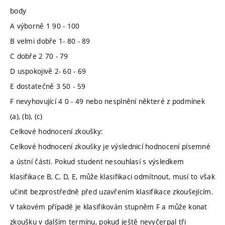
body
A výborně 1 90 - 100
B velmi dobře 1- 80 - 89
C dobře 2 70 - 79
D uspokojivě 2- 60 - 69
E dostatečně 3 50 - 59
F nevyhovující 4 0 - 49 nebo nesplnění některé z podmínek
(a), (b), (c)
Celkové hodnocení zkoušky:
Celkové hodnocení zkoušky je výslednicí hodnocení písemné
a ústní části. Pokud student nesouhlasí s výsledkem
klasifikace B, C, D, E, může klasifikaci odmítnout, musí to však
učinit bezprostředně před uzavřením klasifikace zkoušejícím.
V takovém případě je klasifikován stupněm F a může konat
zkoušku v dalším termínu, pokud ještě nevyčerpal tři