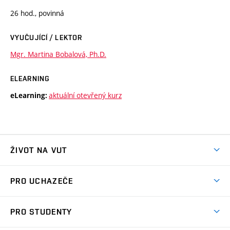
26 hod., povinná
VYUČUJÍCÍ / LEKTOR
Mgr. Martina Bobalová, Ph.D.
ELEARNING
aktuální otevřený kurz
eLearning:
ŽIVOT NA VUT
Atmosféra VUT
PRO UCHAZEČE
Prostory školy
Proč na VUT
Koleje
PRO STUDENTY
Studijní programy
Stravování