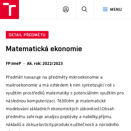
VUT
PŘIHLÁSIT
HLEDAT
MENU
SE
DETAIL PŘEDMĚTU
Matematická ekonomie
FP-ImeP
Ak. rok: 2022/2023
Předmět navazuje na předměty mikroekonomie a
makroekonomie a má vzhledem k nim syntetizující roli s
využitím prostředků matematiky s potenciálním využitím pro
následnou komputerizaci. Těžištěm je matematické
modelování základních ekonomických zákonitostí.Obsah
předmětu zahrnuje analýzu poptávky a nabídky,příjmu,
nákladů a zisku,elasticity,produkce,užitečnosti a národního