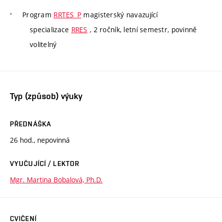
Program
RRTES_P
magisterský navazující
specializace
RRES
, 2 ročník, letní semestr, povinně
volitelný
Typ (způsob) výuky
PŘEDNÁŠKA
26 hod., nepovinná
VYUČUJÍCÍ / LEKTOR
Mgr. Martina Bobalová, Ph.D.
CVIČENÍ