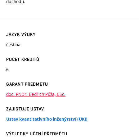
důchodu.
JAZYK VÝUKY
čeština
POČET KREDITŮ
6
GARANT PŘEDMĚTU
doc. RNDr. Bedřich Půža, CSc.
ZAJIŠŤUJE ÚSTAV
Ústav kvantitativního inženýrství (ÚKI)
VÝSLEDKY UČENÍ PŘEDMĚTU