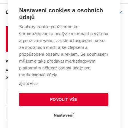
Závěrečné práce
Studium bez bariér
Zpracování osobních údajů uchazečů o studium
Firemní spolupráce
Mezinárodní vědecká rada
Nastavení cookies a osobních
O UNIVERZITĚ
Doktorské studium
Podpora podnikání
E-přihláška
údajů
Zahraniční spolupráce
Systém zajišťování kvality výzkumu
Profil univerzity
Spolupráce se školami
Soubory cookie používáme ke
Vysoké
Výzkumné infrastruktury
shromažďování a analýze informací o výkonu
Udržitelná univerzita
učení
Služby univerzity
Transfer znalostí
a používání webu, zajištění fungování funkcí
technické
Podnikavá univerzita / ContriBUTe
Mezinárodní dohody
ze sociálních médií a ke zlepšení a
Open Science
v
Bezpečná univerzita
přizpůsobení obsahu a reklam. Se souhlasem
Univerzitní sítě
Brně
Projekty
můžeme také předávat marketingovým
VYSOKÉ UČENÍ TECHNICKÉ V BRNĚ
Vyznamenání
platformám některé osobní údaje pro
Projekty ze strukturálních fondů
Antonínská 548/1
www.vut.cz
marketingové účely.
Organizační struktura
602 00 Brno
vut@vutbr.cz
Specifický výzkum
Zjistit více
Úřední deska
Ochrana osobních údajů
POVOLIT VŠE
(externí
Pracovní příležitosti
Nastavení
odkaz)
Podpora a rozvoj zaměstnanců a studujících