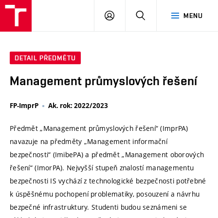
VUT
PŘIHLÁSIT
HLEDAT
MENU
SE
DETAIL PŘEDMĚTU
Management průmyslových řešení
FP-ImprP
Ak. rok: 2022/2023
Předmět „Management průmyslových řešení“ (ImprPA)
navazuje na předměty „Management informační
bezpečnosti“ (ImibePA) a předmět „Management oborových
řešení“ (ImorPA). Nejvyšší stupeň znalostí managementu
bezpečnosti IS vychází z technologické bezpečnosti potřebné
k úspěšnému pochopení problematiky, posouzení a návrhu
bezpečné infrastruktury. Studenti budou seznámeni se