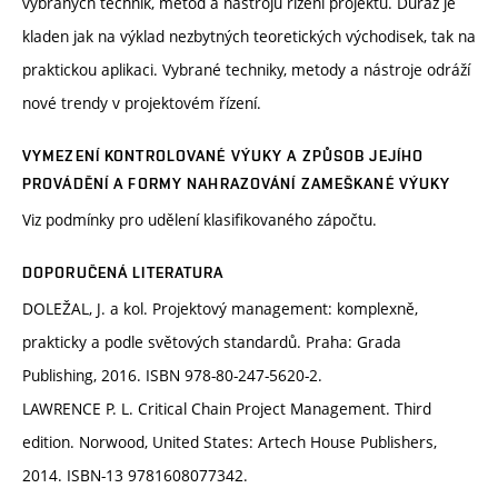
vybraných technik, metod a nástrojů řízení projektů. Důraz je
kladen jak na výklad nezbytných teoretických východisek, tak na
praktickou aplikaci. Vybrané techniky, metody a nástroje odráží
nové trendy v projektovém řízení.
VYMEZENÍ KONTROLOVANÉ VÝUKY A ZPŮSOB JEJÍHO
PROVÁDĚNÍ A FORMY NAHRAZOVÁNÍ ZAMEŠKANÉ VÝUKY
Viz podmínky pro udělení klasifikovaného zápočtu.
DOPORUČENÁ LITERATURA
DOLEŽAL, J. a kol. Projektový management: komplexně,
prakticky a podle světových standardů. Praha: Grada
Publishing, 2016. ISBN 978-80-247-5620-2.
LAWRENCE P. L. Critical Chain Project Management. Third
edition. Norwood, United States: Artech House Publishers,
2014. ISBN-13 9781608077342.