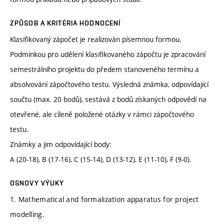
ZPŮSOB A KRITÉRIA HODNOCENÍ
Klasifikovaný zápočet je realizován písemnou formou.
Podmínkou pro udělení klasifikovaného zápočtu je zpracování
semestrálního projektu do předem stanoveného termínu a
absolvování zápočtového testu. Výsledná známka, odpovídající
součtu (max. 20 bodů), sestává z bodů získaných odpovědí na
otevřené, ale cíleně položené otázky v rámci zápočtového
testu.
Známky a jim odpovídající body:
A (20-18), B (17-16), C (15-14), D (13-12), E (11-10), F (9-0).
OSNOVY VÝUKY
1. Mathematical and formalization apparatus for project
modelling.