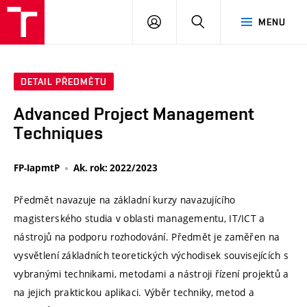
VUT
PŘIHLÁSIT
HLEDAT
MENU
SE
DETAIL PŘEDMĚTU
Advanced Project Management
Techniques
FP-IapmtP
Ak. rok: 2022/2023
Předmět navazuje na základní kurzy navazujícího
magisterského studia v oblasti managementu, IT/ICT a
nástrojů na podporu rozhodování. Předmět je zaměřen na
vysvětlení základních teoretických východisek souvisejících s
vybranými technikami, metodami a nástroji řízení projektů a
na jejich praktickou aplikaci. Výběr techniky, metod a