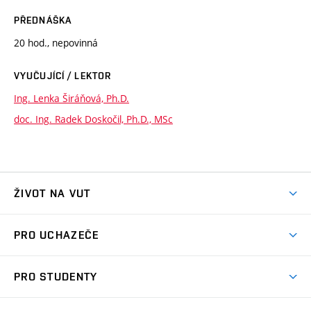
PŘEDNÁŠKA
20 hod., nepovinná
VYUČUJÍCÍ / LEKTOR
Ing. Lenka Širáňová, Ph.D.
doc. Ing. Radek Doskočil, Ph.D., MSc
ŽIVOT NA VUT
Atmosféra VUT
PRO UCHAZEČE
Prostory školy
Proč na VUT
Koleje
PRO STUDENTY
Studijní programy
Stravování
Předměty
Studijní předpisy
Studium a stáže v zahraničí
Stipendia