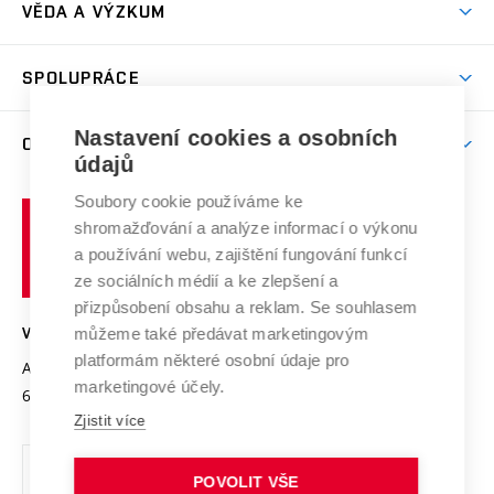
Dny otevřených dveří
VĚDA A VÝZKUM
Sport na VUT
(externí
Studijní programy
Poplatky za studium
Uznání zahraničního vzdělání
Knihovny
Aktivity pro juniory
Studentský život
odkaz)
Věda a výzkum na VUT
Harmonogram akademického roku
Zpracování osobních údajů studentů
Sociální bezpečí
SPOLUPRÁCE
Celoživotní vzdělávání
Brno
Podpora excelence
Závěrečné práce
Studium bez bariér
Zpracování osobních údajů uchazečů o studium
Firemní spolupráce
Mezinárodní vědecká rada
Nastavení cookies a osobních
O UNIVERZITĚ
Doktorské studium
Podpora podnikání
E-přihláška
údajů
Zahraniční spolupráce
Systém zajišťování kvality výzkumu
Profil univerzity
Spolupráce se školami
Soubory cookie používáme ke
Vysoké
Výzkumné infrastruktury
shromažďování a analýze informací o výkonu
Udržitelná univerzita
učení
Služby univerzity
Transfer znalostí
a používání webu, zajištění fungování funkcí
technické
Podnikavá univerzita / ContriBUTe
Mezinárodní dohody
ze sociálních médií a ke zlepšení a
Open Science
v
Bezpečná univerzita
přizpůsobení obsahu a reklam. Se souhlasem
Univerzitní sítě
Brně
Projekty
můžeme také předávat marketingovým
VYSOKÉ UČENÍ TECHNICKÉ V BRNĚ
Vyznamenání
platformám některé osobní údaje pro
Projekty ze strukturálních fondů
Antonínská 548/1
www.vut.cz
marketingové účely.
Organizační struktura
602 00 Brno
vut@vutbr.cz
Specifický výzkum
Zjistit více
Úřední deska
Ochrana osobních údajů
POVOLIT VŠE