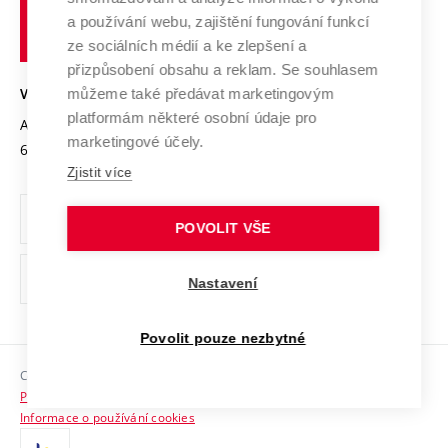
učení
Služby univerzity
Transfer znalostí
a používání webu, zajištění fungování funkcí
technické
Podnikavá univerzita / ContriBUTe
Mezinárodní dohody
ze sociálních médií a ke zlepšení a
Open Science
v
Bezpečná univerzita
přizpůsobení obsahu a reklam. Se souhlasem
Univerzitní sítě
Brně
Projekty
můžeme také předávat marketingovým
VYSOKÉ UČENÍ TECHNICKÉ V BRNĚ
Vyznamenání
platformám některé osobní údaje pro
Projekty ze strukturálních fondů
Antonínská 548/1
www.vut.cz
marketingové účely.
Organizační struktura
602 00 Brno
vut@vutbr.cz
Specifický výzkum
Zjistit více
Úřední deska
Ochrana osobních údajů
POVOLIT VŠE
(externí
Pracovní příležitosti
Nastavení
odkaz)
Podpora a rozvoj zaměstnanců a studujících
Povolit pouze nezbytné
Rovné příležitosti
Copyright © 2026 VUT
Sociální bezpečí
Prohlášení o přístupnosti
HR Award
Informace o používání cookies