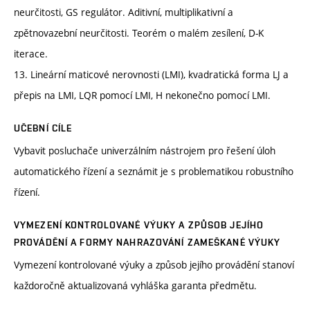
neurčitosti, GS regulátor. Aditivní, multiplikativní a
zpětnovazební neurčitosti. Teorém o malém zesílení, D-K
iterace.
13. Lineární maticové nerovnosti (LMI), kvadratická forma LJ a
přepis na LMI, LQR pomocí LMI, H nekonečno pomocí LMI.
UČEBNÍ CÍLE
Vybavit posluchače univerzálním nástrojem pro řešení úloh
automatického řízení a seznámit je s problematikou robustního
řízení.
VYMEZENÍ KONTROLOVANÉ VÝUKY A ZPŮSOB JEJÍHO
PROVÁDĚNÍ A FORMY NAHRAZOVÁNÍ ZAMEŠKANÉ VÝUKY
Vymezení kontrolované výuky a způsob jejího provádění stanoví
každoročně aktualizovaná vyhláška garanta předmětu.