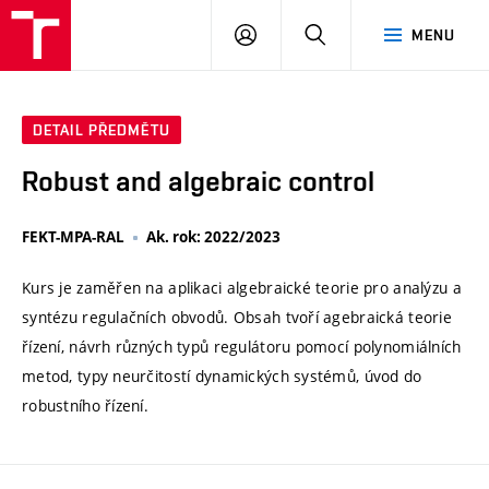
VUT
PŘIHLÁSIT
HLEDAT
MENU
SE
DETAIL PŘEDMĚTU
Robust and algebraic control
FEKT-MPA-RAL
Ak. rok: 2022/2023
Kurs je zaměřen na aplikaci algebraické teorie pro analýzu a
syntézu regulačních obvodů. Obsah tvoří agebraická teorie
řízení, návrh různých typů regulátoru pomocí polynomiálních
metod, typy neurčitostí dynamických systémů, úvod do
robustního řízení.