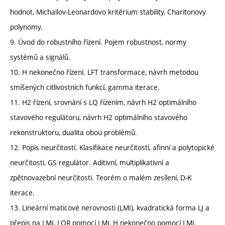
hodnot, Michailov-Leonardovo kritérium stability, Charitonovy
polynomy.
9. Úvod do robustního řízení. Pojem robustnost, normy
systémů a signálů.
10. H nekonečno řízení. LFT transformace, návrh metodou
smíšených citlivostních funkcí, gamma iterace.
11. H2 řízení, srovnání s LQ řízením, návrh H2 optimálního
stavového regulátoru, návrh H2 optimálního stavového
rekonstruktoru, dualita obou problémů.
12. Popis neurčitostí. Klasifikace neurčitostí, afinní a polytopické
neurčitosti, GS regulátor. Aditivní, multiplikativní a
zpětnovazební neurčitosti. Teorém o malém zesílení, D-K
iterace.
13. Lineární maticové nerovnosti (LMI), kvadratická forma LJ a
přepis na LMI, LQR pomocí LMI, H nekonečno pomocí LMI.