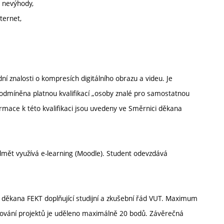
a nevýhody,
ternet,
ní znalosti o kompresích digitálního obrazu a videu. Je
 podmíněna platnou kvalifikací „osoby znalé pro samostatnou
ormace k této kvalifikaci jsou uvedeny ve Směrnici děkana
dmět využívá e-learning (Moodle). Student odevzdává
 děkana FEKT doplňující studijní a zkušební řád VUT. Maximum
acování projektů je uděleno maximálně 20 bodů. Závěrečná