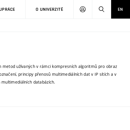
PŘIHLÁSIT
HLEDAT
UPRÁCE
O UNIVERZITĚ
EN
SE
 metod užívaných v rámci kompresních algoritmů pro obraz
načení, principy přenosů multimediálních dat v IP sítích a v
h multimediálních databázích.