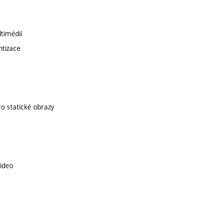
timédií
ntizace
ro statické obrazy
video