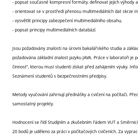
- popsat současné kompresní formáty, definovat jejich výhody 
- orientovat se v prostředí přenosu multimediálních dat skrze In
- vysvětlit principy zabezpečení multimediálního obsahu,
- popsat principy multimediálních databází.
Jsou požadovány znalosti na úrovni bakalářského studia a základ
požadována základní znalost jazyku JAVA. Práce v laboratoři je
činnost“, kterou musí studenti získat před zahájením výuky. Inf
Seznámení studentů s bezpečnostními předpisy.
Metody vyučování zahrnují přednášky a cvičení na počítači. Pře
samostatný projekty.
Hodnocení se řídí Studijním a zkušebním řádem VUT a Směrnicí
20 bodů je uděleno za práci v počítačových cvičeních. Za vypr