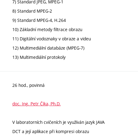
7) Standard JPEG, MPEG-1
8) Standard MPEG-2
9) Standard MPEG-4, H.264
10) Základní metody filtrace obrazu
11) Digitální vodoznaky v obraze a videu
12) Multimediální databáze (MPEG-7)
13) Multimediální protokoly
26 hod., povinná
doc. Ing. Petr Číka, Ph.D.
V laboratorních cvičeních je využíván jazyk JAVA
DCT a její aplikace při kompresi obrazu