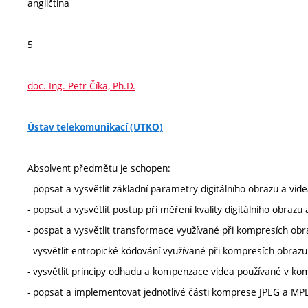
angličtina
5
doc. Ing. Petr Číka, Ph.D.
Ústav telekomunikací (UTKO)
Absolvent předmětu je schopen:
- popsat a vysvětlit základní parametry digitálního obrazu a vide
- popsat a vysvětlit postup při měření kvality digitálního obrazu 
- pospat a vysvětlit transformace využívané při kompresích obr
- vysvětlit entropické kódování využívané při kompresích obrazu
- vysvětlit principy odhadu a kompenzace videa používané v ko
- popsat a implementovat jednotlivé části komprese JPEG a MP