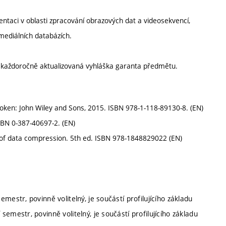
ntaci v oblasti zpracování obrazových dat a videosekvencí,
imediálních databázích.
í každoročně aktualizovaná vyhláška garanta předmětu.
oken: John Wiley and Sons, 2015. ISBN 978-1-118-89130-8. (EN)
BN 0-387-40697-2. (EN)
f data compression. 5th ed. ISBN 978-1848829022 (EN)
emestr, povinně volitelný, je součástí profilujícího základu
 semestr, povinně volitelný, je součástí profilujícího základu