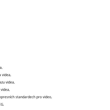
a,
a videa,
azu videa,
 videa,
mpresních standardech pro video,
EG,