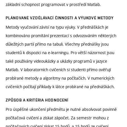
základní schopnost programovat v prostředí Matlab.
PLÁNOVANÉ VZDĚLÁVACÍ ČINNOSTI A VÝUKOVÉ METODY
Metody vyučování závisí na typu výuky. V přednáškách je
kombinováno promítání prezentací s odvozováním některých
důležitých partií přímo na tabuli. Všechny přednášky jsou
studentů k dispozici na e-learningu. Pro větší názornost jsou
také používány videoukázky a ukázky programů v jazyce
Matlab. V laboratorních cvičeních si studenti přímo ověřují
probírané metody a algoritmy na počítačích. V numerických
cvičeních počítají příklady k látce probírané na přednáškách.
ZPŮSOB A KRITÉRIA HODNOCENÍ
Pro úspěšné ukončení předmětu je nutné absolvovat povinně
počítačová cvičení a získat zápočet. Za semestr mohou z
počítačových cvičení získat 15 bodů, a 15 bodů ze cvičení