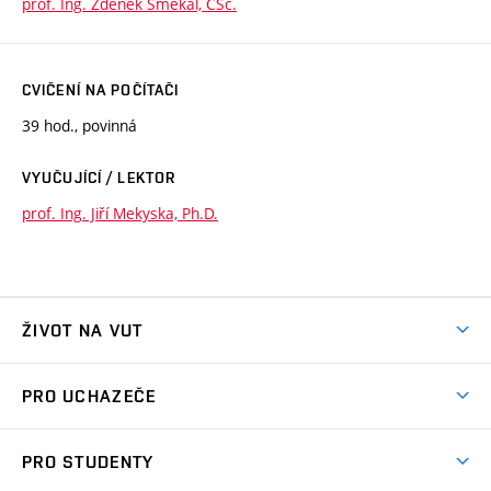
prof. Ing. Zdeněk Smékal, CSc.
CVIČENÍ NA POČÍTAČI
39 hod., povinná
VYUČUJÍCÍ / LEKTOR
prof. Ing. Jiří Mekyska, Ph.D.
ŽIVOT NA VUT
Atmosféra VUT
PRO UCHAZEČE
Prostory školy
Proč na VUT
Koleje
PRO STUDENTY
Studijní programy