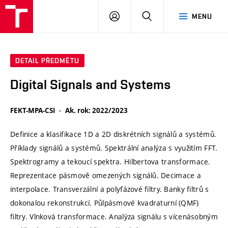
VUT
PŘIHLÁSIT
HLEDAT
MENU
SE
DETAIL PŘEDMĚTU
Digital Signals and Systems
FEKT-MPA-CSI
Ak. rok: 2022/2023
Definice a klasifikace 1D a 2D diskrétních signálů a systémů.
Příklady signálů a systémů. Spektrální analýza s využitím FFT.
Spektrogramy a tekoucí spektra. Hilbertova transformace.
Reprezentace pásmově omezených signálů. Decimace a
interpolace. Transverzální a polyfázové filtry. Banky filtrů s
dokonalou rekonstrukcí. Půlpásmové kvadraturní (QMF)
filtry. Vlnková transformace. Analýza signálu s vícenásobným