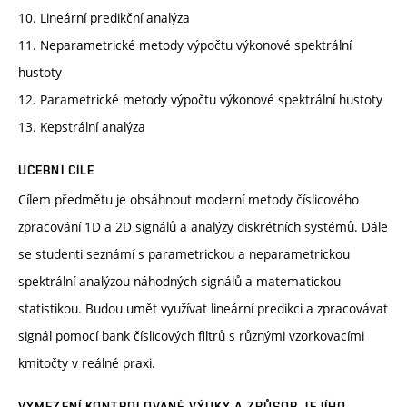
10. Lineární predikční analýza
11. Neparametrické metody výpočtu výkonové spektrální
hustoty
12. Parametrické metody výpočtu výkonové spektrální hustoty
13. Kepstrální analýza
UČEBNÍ CÍLE
Cílem předmětu je obsáhnout moderní metody číslicového
zpracování 1D a 2D signálů a analýzy diskrétních systémů. Dále
se studenti seznámí s parametrickou a neparametrickou
spektrální analýzou náhodných signálů a matematickou
statistikou. Budou umět využívat lineární predikci a zpracovávat
signál pomocí bank číslicových filtrů s různými vzorkovacími
kmitočty v reálné praxi.
VYMEZENÍ KONTROLOVANÉ VÝUKY A ZPŮSOB JEJÍHO