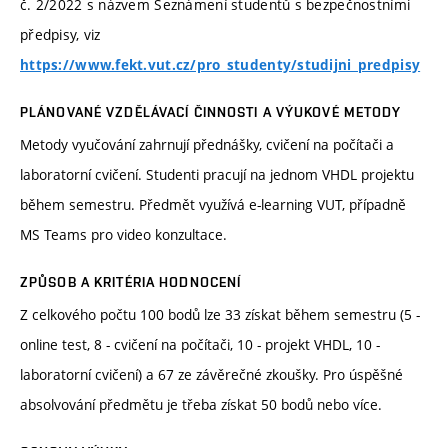
č. 2/2022 s názvem Seznámení studentů s bezpečnostními
předpisy, viz
https://www.fekt.vut.cz/pro_studenty/studijni_predpisy
PLÁNOVANÉ VZDĚLÁVACÍ ČINNOSTI A VÝUKOVÉ METODY
Metody vyučování zahrnují přednášky, cvičení na počítači a
laboratorní cvičení. Studenti pracují na jednom VHDL projektu
během semestru. Předmět využívá e-learning VUT, případně
MS Teams pro video konzultace.
ZPŮSOB A KRITÉRIA HODNOCENÍ
Z celkového počtu 100 bodů lze 33 získat během semestru (5 -
online test, 8 - cvičení na počítači, 10 - projekt VHDL, 10 -
laboratorní cvičení) a 67 ze závěrečné zkoušky. Pro úspěšné
absolvování předmětu je třeba získat 50 bodů nebo více.