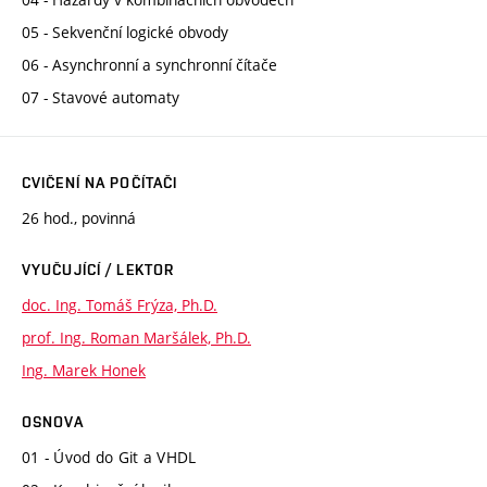
05 - Sekvenční logické obvody
06 - Asynchronní a synchronní čítače
07 - Stavové automaty
CVIČENÍ NA POČÍTAČI
26 hod., povinná
VYUČUJÍCÍ / LEKTOR
doc. Ing. Tomáš Frýza, Ph.D.
prof. Ing. Roman Maršálek, Ph.D.
Ing. Marek Honek
OSNOVA
01 - Úvod do Git a VHDL