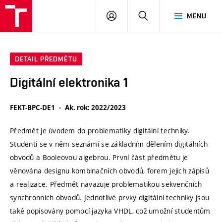
VUT
PŘIHLÁSIT
HLEDAT
MENU
SE
DETAIL PŘEDMĚTU
Digitální elektronika 1
FEKT-BPC-DE1
Ak. rok: 2022/2023
Předmět je úvodem do problematiky digitální techniky.
Studenti se v něm seznámí se základním dělením digitálních
obvodů a Booleovou algebrou. První část předmětu je
věnována designu kombinačních obvodů, forem jejich zápisů
a realizace. Předmět navazuje problematikou sekvenčních
synchronních obvodů. Jednotlivé prvky digitální techniky jsou
také popisovány pomocí jazyka VHDL, což umožní studentům