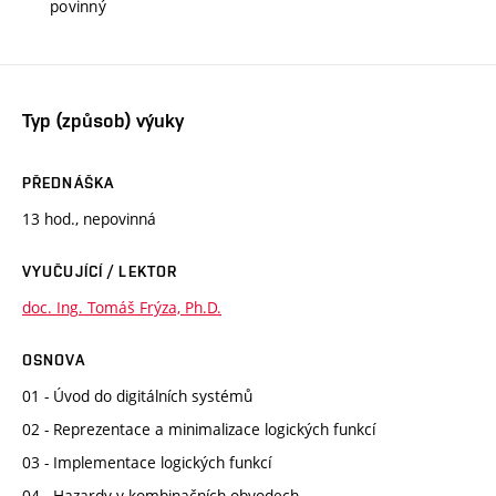
povinný
Typ (způsob) výuky
PŘEDNÁŠKA
13 hod., nepovinná
VYUČUJÍCÍ / LEKTOR
doc. Ing. Tomáš Frýza, Ph.D.
OSNOVA
01 - Úvod do digitálních systémů
02 - Reprezentace a minimalizace logických funkcí
03 - Implementace logických funkcí
04 - Hazardy v kombinačních obvodech