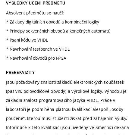
VÝSLEDKY UČENÍ PŘEDMĚTU
Absolvent předmětu se naučí:
* Základy digitálních obvodů a kombinační logiky
* Principy sekvenčních obvodů a konečných automatů
* Psaní kódu ve VHDL
* Navrhování testbench ve VHDL
* Navrhování obvodů pro FPGA
PREREKVIZITY
Jsou požadovány znalosti základů elektronických součástek
(pasivní, polovodičové obvody) a výrokové logiky. Výhodou je
základní znalost programovacího jazyka VHDL. Práce v
laboratoři je podmíněna platnou kvalifikací alespoň „osoby
poučené“, kterou musí studenti získat před zahájením výuky.
Informace k této kvalifikaci jsou uvedeny ve Směrnici děkana